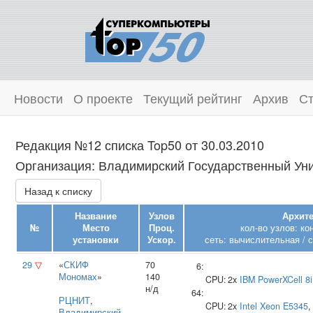
Новости
О проекте
Текущий рейтинг
Архив
Ст
Редакция №12 списка Top50 от 30.03.2010
Организация: Владимирский Государственный Унив
Назад к списку
Название
Узлов
Архите
№
Место
Проц.
кол-во узлов: к
установки
Ускор.
сеть: вычислительная / 
29
▽
«
СКИФ
70
6:
Мономах
»
140
CPU:
2x
IBM
PowerXCell 8i
н/д
64:
РЦНИТ
,
CPU:
2x
Intel
Xeon E5345
,
Владимирский