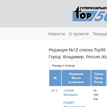
Новости
О проекте
Текущи
Редакция №12 списка Top50 
Город: Владимир, Россия (Ко
Назад к списку
Название
Узлов
№
Место
Проц.
установки
Ускор.
29
▽
«
СКИФ
70
Мономах
»
140
н/д
РЦНИТ
,
Владимирский