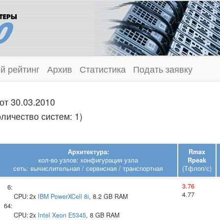
й рейтинг
Архив
Статистика
Подать заявку
от 30.03.2010
личество систем: 1)
Архитектура:
Rmax
кол-во узлов: конфигурация узла
Rpeak
сеть: вычислительная / сервисная / транспортная
(Тфлоп/с)
3.76
6:
4.77
CPU:
2x
IBM
PowerXCell 8i
, 8.2 GB RAM
64:
CPU:
2x
Intel
Xeon E5345
, 8 GB RAM