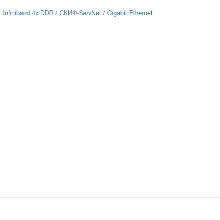
Infiniband 4x DDR
/
СКИФ-ServNet
/
Gigabit Ethernet