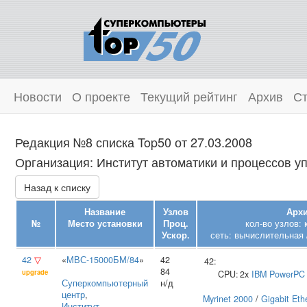
Новости
О проекте
Текущий рейтинг
Архив
Ст
Редакция №8 списка Top50 от 27.03.2008
Организация: Институт автоматики и процессов уп
Назад к списку
Название
Узлов
Архи
№
Место установки
Проц.
кол-во узлов:
Ускор.
сеть: вычислительная 
42
▽
«
МВС-15000БМ/84
»
42
42:
84
upgrade
CPU:
2x
IBM
PowerPC
Суперкомпьютерный
н/д
центр
,
Myrinet 2000
/
Gigabit Eth
Институт