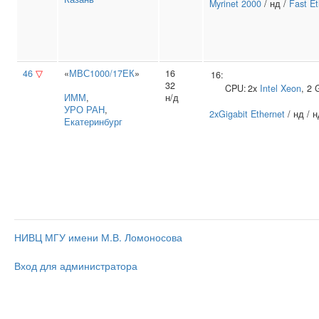
Myrinet 2000
/ нд /
Fast Et
46
▽
«
МВС1000/17ЕК
»
16
16:
32
CPU:
2x
Intel
Xeon
, 2
ИММ
,
н/д
УРО РАН
,
2xGigabit Ethernet
/ нд / н
Екатеринбург
НИВЦ МГУ имени М.В. Ломоносова
Вход для администратора