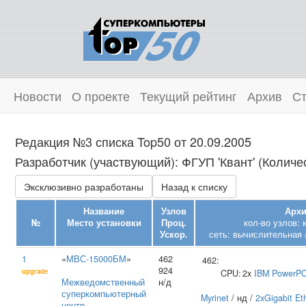
Новости
О проекте
Текущий рейтинг
Архив
Ст
Редакция №3 списка Top50 от 20.09.2005
Разработчик (участвующий): ФГУП 'Квант' (Количес
Эксклюзивно разработаны
Назад к списку
Название
Узлов
Архи
№
Место установки
Проц.
кол-во узлов:
Ускор.
сеть: вычислительная 
1
«
МВС-15000БМ
»
462
462:
924
upgrade
CPU:
2x
IBM
PowerPC
Межведомственный
н/д
суперкомпьютерный
Myrinet
/ нд /
2xGigabit Et
центр
,