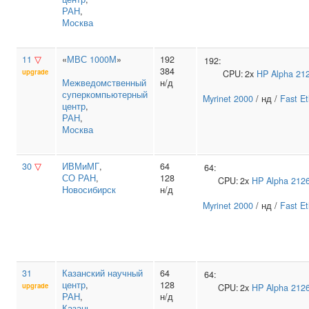
РАН
,
Москва
11
▽
«
МВС 1000М
»
192
192:
384
upgrade
CPU:
2x
HP
Alpha 21
Межведомственный
н/д
суперкомпьютерный
Myrinet 2000
/ нд /
Fast Et
центр
,
РАН
,
Москва
30
▽
ИВМиМГ
,
64
64:
СО РАН
,
128
CPU:
2x
HP
Alpha 212
Новосибирск
н/д
Myrinet 2000
/ нд /
Fast Et
31
Казанский научный
64
64:
центр
,
128
upgrade
CPU:
2x
HP
Alpha 212
РАН
,
н/д
Казань