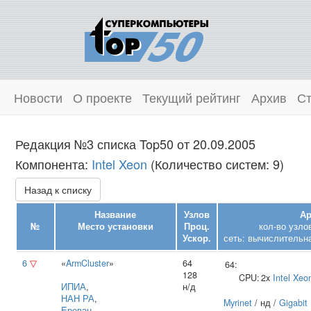
Новости
О проекте
Текущий рейтинг
Архив
Ст
Редакция №3 списка Top50 от 20.09.2005
Компонента:
Intel Xeon
(Количество систем: 9)
Назад к списку
Название
Узлов
Ар
№
Место установки
Проц.
кол-во узло
Ускор.
сеть: вычислительна
6
▽
«
ArmCluster
»
64
64:
128
CPU:
2x
Intel
Xeo
ИПИА
,
н/д
НАН РА
,
Myrinet
/ нд /
Gigabit
Ереван