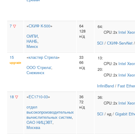
7
▽
«
СКИФ K-500
»
64
64:
128
CPU:
2x
Intel
Xeo
ОИПИ
,
н/д
НАНБ
,
SCI
/
СКИФ-ServNet
Минск
15
«
кластер Стрела
»
33
13:
66
upgrade
CPU:
2x
Intel
Xeo
ООО 'Стрела'
,
н/д
20:
Снежинск
CPU:
2x
Intel
Xeo
InfiniBand
/
Fast Ethe
18
▽
«
ЕС1710-03
»
36
36:
72
CPU:
2x
Intel
Xeo
отдел
н/д
высокопроизводительных
SCI
/ нд /
Gigabit Eth
вычислительных систем
,
ОАО НИЦЭВТ
,
Москва