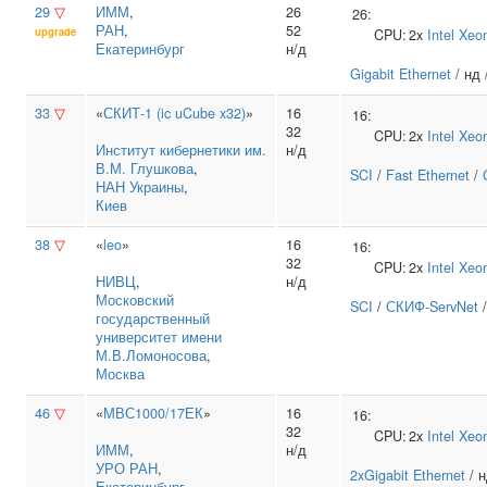
29
▽
ИММ
,
26
26:
РАН
,
52
upgrade
CPU:
2x
Intel
Xeo
Екатеринбург
н/д
Gigabit Ethernet
/ нд 
33
▽
«
СКИТ-1 (ic uCube x32)
»
16
16:
32
CPU:
2x
Intel
Xeo
Институт кибернетики им.
н/д
В.М. Глушкова
,
SCI
/
Fast Ethernet
/
НАН Украины
,
Киев
38
▽
«
leo
»
16
16:
32
CPU:
2x
Intel
Xeo
НИВЦ
,
н/д
Московский
SCI
/
СКИФ-ServNet
государственный
университет имени
М.В.Ломоносова
,
Москва
46
▽
«
МВС1000/17ЕК
»
16
16:
32
CPU:
2x
Intel
Xeo
ИММ
,
н/д
УРО РАН
,
2xGigabit Ethernet
/ н