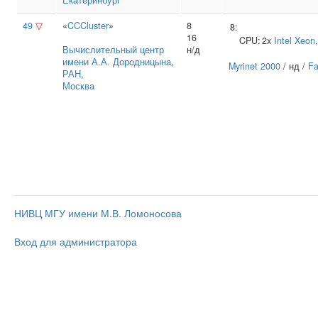
Екатеринбург
49
▽
«
CCCluster
»
8
8:
16
CPU:
2x
Intel
Xeon
Вычислительный центр
н/д
имени А.А. Дородницына
,
Myrinet 2000
/ нд /
Fa
РАН
,
Москва
НИВЦ МГУ имени М.В. Ломоносова
Вход для администратора