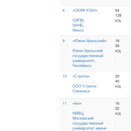
6
«
СКИФ K-500
»
64
128
ОИПИ
,
н/д
НАНБ
,
Минск
9
«
Южно-Уральский
»
18
36
Южно‑Уральский
н/д
государственный
университет
,
Челябинск
10
«
Стрела
»
20
40
ООО 'Стрела'
,
н/д
Снежинск
11
«
leo
»
16
32
НИВЦ
,
н/д
Московский
государственный
университет имени