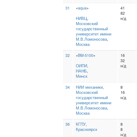
31
«
aqua
»
41
82
НИВЦ
,
н/д
Московский
государственный
университет имени
М.В.Ломоносова
,
Москва
32
«
BM-5100
»
16
32
ОИПИ
,
н/д
НАНБ
,
Минск
34
НИИ механики
,
8
Московский
16
государственный
н/д
университет имени
М.В.Ломоносова
,
Москва
36
КГПУ
,
8
Красноярск
8
н/д