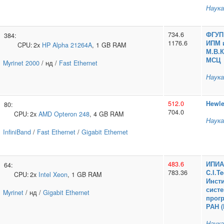
Наука
734.6
ФГУП 
384:
1176.6
ИПМ 
CPU:
2x
HP
Alpha 21264A
, 1 GB RAM
М.В.
МСЦ
Myrinet 2000
/ нд /
Fast Ethernet
Наука
512.0
Hewle
80:
704.0
CPU:
2x
AMD
Opteron 248
, 4 GB RAM
Наука
InfiniBand
/
Fast Ethernet
/
Gigabit Ethernet
483.6
ИПИА
64:
783.36
C.I.T
CPU:
2x
Intel
Xeon
, 1 GB RAM
Инсти
сист
Myrinet
/ нд /
Gigabit Ethernet
прог
РАН 
Наука