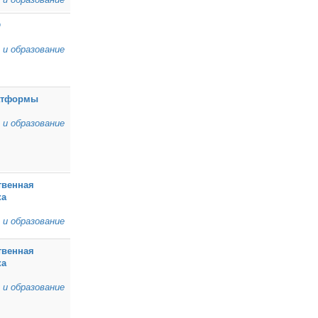
Ф
 и образование
атформы
 и образование
твенная
ка
 и образование
твенная
ка
 и образование