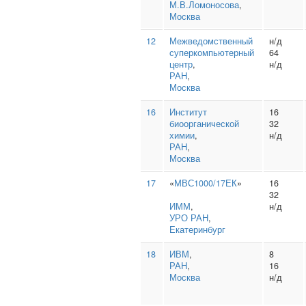
М.В.Ломоносова
,
Москва
12
Межведомственный
н/д
суперкомпьютерный
64
центр
,
н/д
РАН
,
Москва
16
Институт
16
биоорганической
32
химии
,
н/д
РАН
,
Москва
17
«
МВС1000/17ЕК
»
16
32
ИММ
,
н/д
УРО РАН
,
Екатеринбург
18
ИВМ
,
8
РАН
,
16
Москва
н/д