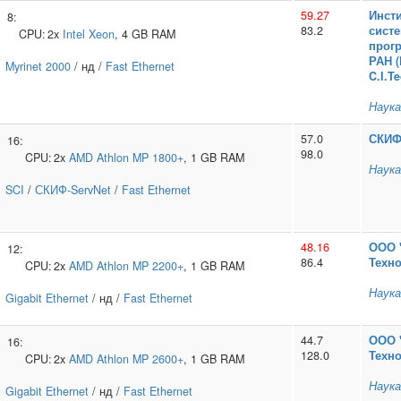
59.27
Инсти
8:
83.2
сист
CPU:
2x
Intel
Xeon
, 4 GB RAM
прог
РАН 
Myrinet 2000
/ нд /
Fast Ethernet
C.I.T
Наука
57.0
СКИ
16:
98.0
CPU:
2x
AMD
Athlon MP 1800+
, 1 GB RAM
Наука
SCI
/
СКИФ-ServNet
/
Fast Ethernet
48.16
ООО 
12:
86.4
Техно
CPU:
2x
AMD
Athlon MP 2200+
, 1 GB RAM
Наука
Gigabit Ethernet
/ нд /
Fast Ethernet
44.7
ООО 
16:
128.0
Техно
CPU:
2x
AMD
Athlon MP 2600+
, 1 GB RAM
Наука
Gigabit Ethernet
/ нд /
Fast Ethernet