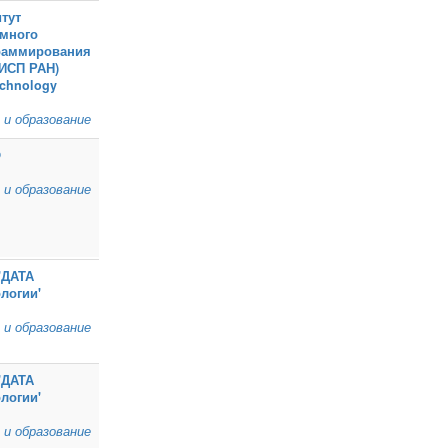
тут
емного
раммирования
(ИСП РАН)
echnology
 и образование
Ф
 и образование
'ДАТА
логии'
 и образование
'ДАТА
логии'
 и образование