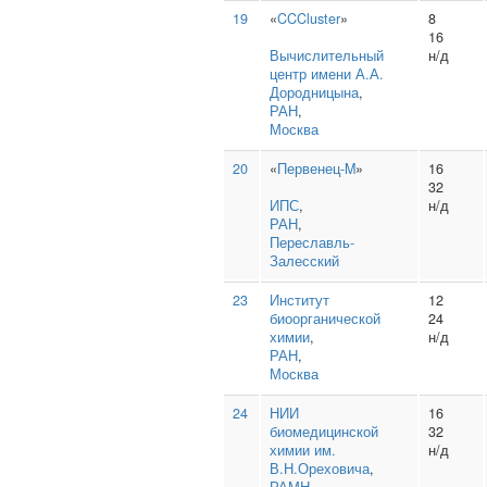
19
«
CCCluster
»
8
16
Вычислительный
н/д
центр имени А.А.
Дородницына
,
РАН
,
Москва
20
«
Первенец-M
»
16
32
ИПС
,
н/д
РАН
,
Переславль-
Залесский
23
Институт
12
биоорганической
24
химии
,
н/д
РАН
,
Москва
24
НИИ
16
биомедицинской
32
химии им.
н/д
В.Н.Ореховича
,