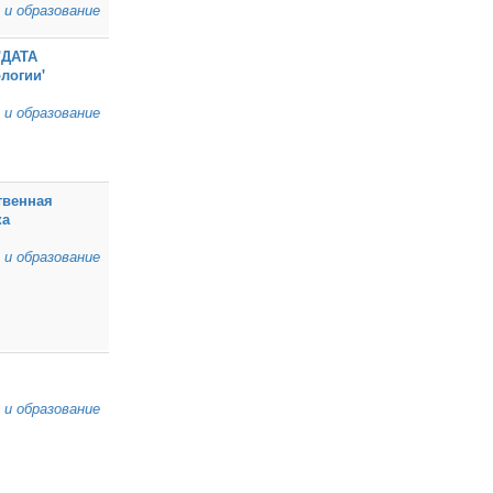
 и образование
'ДАТА
логии'
 и образование
твенная
ка
 и образование
 и образование