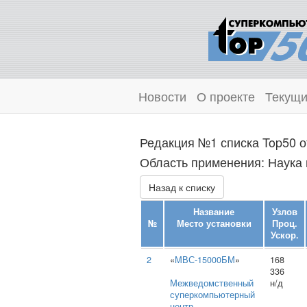
Новости
О проекте
Текущи
Редакция №1 списка Top50 о
Область применения: Наука 
Назад к списку
Название
Узлов
№
Место установки
Проц.
Ускор.
2
«
МВС-15000БМ
»
168
336
Межведомственный
н/д
суперкомпьютерный
центр
,