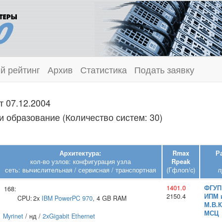
й рейтинг
Архив
Статистика
Подать заявку
т 07.12.2004
и образование (Количество систем: 30)
Архитектура:
Rmax
Р
кол-во узлов: конфигурация узла
Rpeak
сеть: вычислительная / сервисная / транспортная
(Гфлоп/c)
п
1401.0
ФГУП 
168:
2150.4
ИПМ 
CPU:
2x
IBM
PowerPC 970
, 4 GB RAM
М.В.
МСЦ
Myrinet
/ нд /
2xGigabit Ethernet