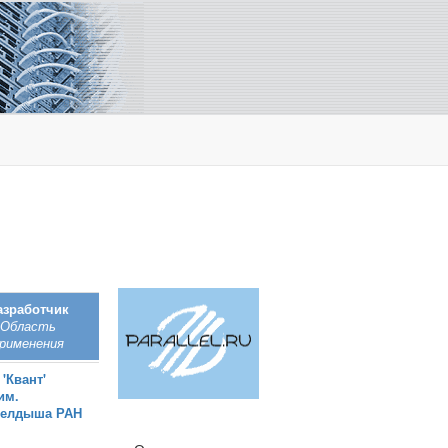
азработчик
Область
рименения
'Квант'
им.
Келдыша РАН