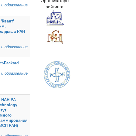
Организаторы
 и образование
рейтинга:
'Квант'
им.
Келдыша РАН
 и образование
tt‑Packard
 и образование
 НАН РА
echnology
тут
емного
раммирования
(ИСП РАН)
 и образование