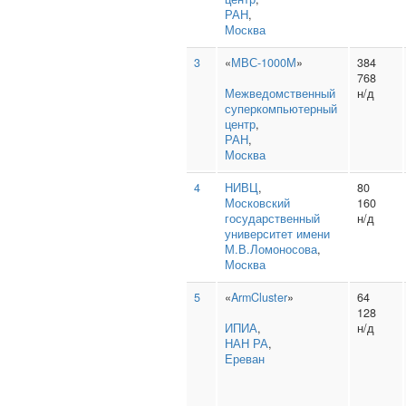
РАН
,
Москва
3
«
МВС-1000М
»
384
768
Межведомственный
н/д
суперкомпьютерный
центр
,
РАН
,
Москва
4
НИВЦ
,
80
Московский
160
государственный
н/д
университет имени
М.В.Ломоносова
,
Москва
5
«
ArmCluster
»
64
128
ИПИА
,
н/д
НАН РА
,
Ереван