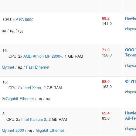
99.2
Hewle
CPU:
HP
PA-8600
141.0
Наука
нд / нд / нд
71.0
ООО 
16:
128.0
Техно
CPU:
2x
AMD
Athlon MP 2800+
, 1 GB RAM
Наука
Myrinet
/ нд /
Fast Ethernet
68.0
ФГУП 
16:
163.0
CPU:
2x
Intel
Xeon
, 2 GB RAM
Наука
2xGigabit Ethernet
/ нд / нд
65.4
Hewle
8:
83.0
Ай‑Те
CPU:
2x
Intel
Itanium 2
, 2 GB RAM
Наука
Myrinet 2000
/ нд /
Gigabit Ethernet