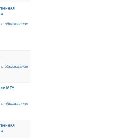
твенная
ка
 и образование
Ф
 и образование
ех МГУ
Ф
 и образование
твенная
ка