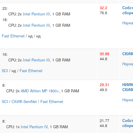
32.2
Собс
23:
76.6
сбор
CPU:
2x
Intel
Pentium III
, 1 GB RAM
18:
Наука
CPU:
2x
Intel
Pentium III
, 1 GB RAM
Fast Ethernet
/ нд / нд
30.89
СКИ
16:
44.8
CPU:
2x
Intel
Pentium III
, 1 GB RAM
Наука
SCI
/ нд /
Fast Ethernet
29.31
НИИМ
8:
49.0
СКИ
CPU:
2x
AMD
Athlon MP 1800+
, 1 GB RAM
Наука
SCI
/
СКИФ-ServNet
/
Fast Ethernet
21.77
Собс
8:
44.8
сбор
CPU:
1x
Intel
Pentium IV
, 1 GB RAM