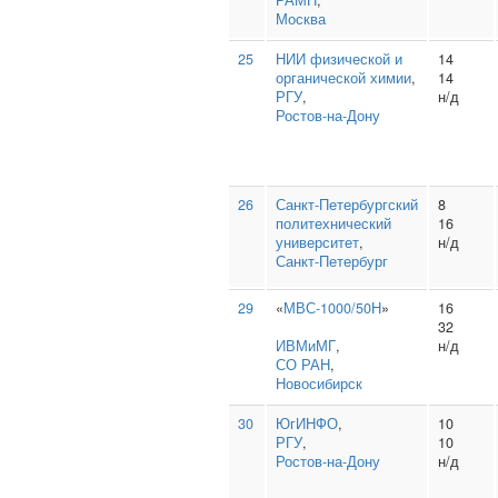
РАМН
,
Москва
25
НИИ физической и
14
органической химии
,
14
РГУ
,
н/д
Ростов-на-Дону
26
Санкт‑Петербургский
8
политехнический
16
университет
,
н/д
Санкт-Петербург
29
«
МВС-1000/50Н
»
16
32
ИВМиМГ
,
н/д
СО РАН
,
Новосибирск
30
ЮгИНФО
,
10
РГУ
,
10
Ростов-на-Дону
н/д