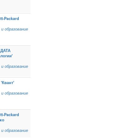
tt‑Packard
 и образование
'ДАТА
логии'
 и образование
'Квант'
 и образование
tt‑Packard
ко
 и образование