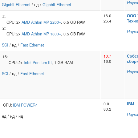
Наука
Gigabit Ethernet
/ нд /
Gigabit Ethernet
16.0
ООО 
2:
26.4
Техно
CPU:
2x
AMD
Athlon MP 2200+
, 0.5 GB RAM
2:
Наука
CPU:
2x
AMD
Athlon MP 1800+
, 0.5 GB RAM
SCI
/ нд /
Fast Ethernet
10.7
Собс
16:
16.0
сбор
CPU:
2x
Intel
Pentium III
, 1 GB RAM
Наука
SCI
/ нд /
Fast Ethernet
0.0
IBM
CPU:
IBM
POWER4
83.2
Наука
нд / нд / нд