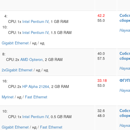
42.2
Собс
4:
55.0
сбор
CPU:
1x
Intel
Pentium IV
, 1 GB RAM
10:
Наука
CPU:
1x
Intel
Pentium IV
, 1.5 GB RAM
Gigabit Ethernet
/ нд / нд
40.0
Собс
8:
57.5
сбор
CPU:
2x
AMD
Opteron
, 2 GB RAM
Наука
2xGigabit Ethernet
/ нд / нд
33.18
ФГУП 
16:
53.0
CPU:
2x
HP
Alpha 21264
, 2 GB RAM
Наука
Myrinet
/ нд /
Fast Ethernet
32.6
Собс
10:
48.0
сбор
CPU:
1x
Intel
Pentium IV
, 0.5 GB RAM
Наука
Gigabit Ethernet
/ нд /
Fast Ethernet