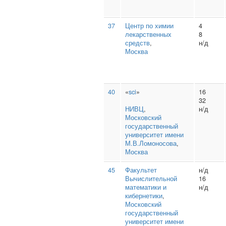
37
Центр по химии
4
лекарственных
8
средств
,
н/д
Москва
40
«
sci
»
16
32
НИВЦ
,
н/д
Московский
государственный
университет имени
М.В.Ломоносова
,
Москва
45
Факультет
н/д
Вычислительной
16
математики и
н/д
кибернетики
,
Московский
государственный
университет имени