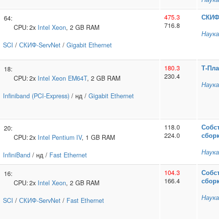
475.3
СКИ
64:
716.8
CPU:
2x
Intel
Xeon
, 2 GB RAM
Наука
SCI
/
СКИФ-ServNet
/
Gigabit Ethernet
180.3
Т‑Пл
18:
230.4
CPU:
2x
Intel
Xeon EM64T
, 2 GB RAM
Наука
Infiniband (PCI-Express)
/ нд /
Gigabit Ethernet
118.0
Собс
20:
224.0
сбор
CPU:
2x
Intel
Pentium IV
, 1 GB RAM
Наука
InfiniBand
/ нд /
Fast Ethernet
104.3
Собс
16:
166.4
сбор
CPU:
2x
Intel
Xeon
, 2 GB RAM
Наука
SCI
/
СКИФ-ServNet
/
Fast Ethernet