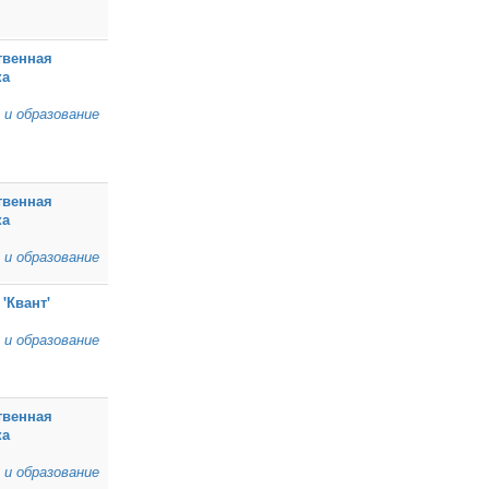
твенная
ка
 и образование
твенная
ка
 и образование
'Квант'
 и образование
твенная
ка
 и образование