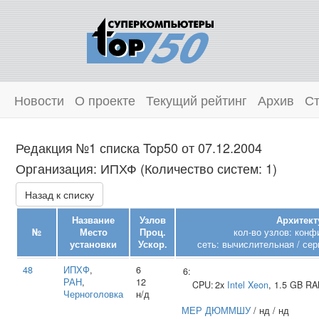
Новости
О проекте
Текущий рейтинг
Архив
Ст
Редакция №1 списка Top50 от 07.12.2004
Организация: ИПХФ (Количество систем: 1)
Назад к списку
Название
Узлов
Архитект
№
Место
Проц.
кол-во узлов: конф
установки
Ускор.
сеть: вычислительная / сер
48
ИПХФ
,
6
6:
РАН
,
12
CPU:
2x
Intel
Xeon
, 1.5 GB R
Черноголовка
н/д
МЕР ДЮММШУ
/ нд / нд