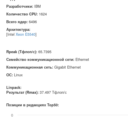
Разработчики:
IBM
Количество CPU:
1624
Всего ядер:
6496
Архитектура:
[Intel
Xeon E5540
]
Rpeak (Тфлоп/с)
:
65.7395
Семейство коммуникационной сети
:
Ethernet
Коммуникационная сеть
:
Gigabit Ethernet
ОС
:
Linux
Linpack:
Результат (Rmax):
37.497 Тфлоп/с
Позиции в редакциях Top50:
0