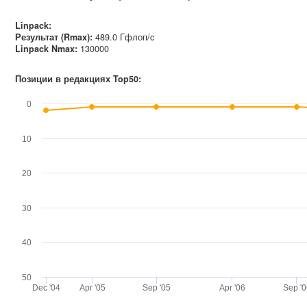
Linpack:
Результат (Rmax):
489.0 Гфлоп/c
Linpack Nmax
:
130000
Позиции в редакциях Top50:
0
10
20
30
40
50
Dec '04
Apr '05
Sep '05
Apr '06
Sep '