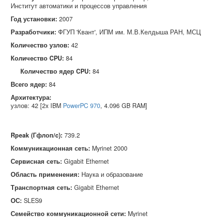
Институт автоматики и процессов управления
Год установки:
2007
Разработчики:
ФГУП 'Квант', ИПМ им. М.В.Келдыша РАН, МСЦ
Количество узлов:
42
Количество CPU:
84
Количество ядер CPU:
84
Всего ядер:
84
Архитектура:
узлов: 42 [2x IBM
PowerPC 970
, 4.096 GB RAM]
Rpeak (Гфлоп/c)
:
739.2
Коммуникационная сеть
:
Myrinet 2000
Сервисная сеть
:
Gigabit Ethernet
Область применения
:
Наука и образование
Транспортная сеть
:
Gigabit Ethernet
ОС
:
SLES9
Семейство коммуникационной сети
:
Myrinet