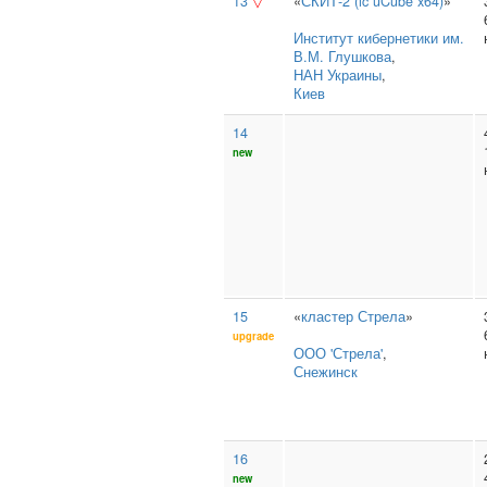
13
▽
«
СКИТ-2 (ic uCube x64)
»
Институт кибернетики им.
В.М. Глушкова
,
НАН Украины
,
Киев
14
new
15
«
кластер Стрела
»
upgrade
ООО 'Стрела'
,
Снежинск
16
new