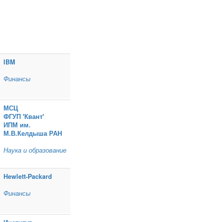
IBM
Финансы
МСЦ
ФГУП 'Квант'
ИПМ им.
М.В.Келдыша РАН
Наука и образование
Hewlett‑Packard
Финансы