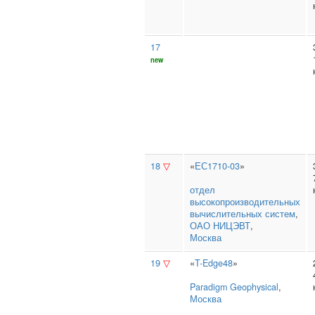
17
new
18
▽
«
ЕС1710-03
»
отдел
высокопроизводительных
вычислительных систем
,
ОАО НИЦЭВТ
,
Москва
19
▽
«
T-Edge48
»
Paradigm Geophysical
,
Москва