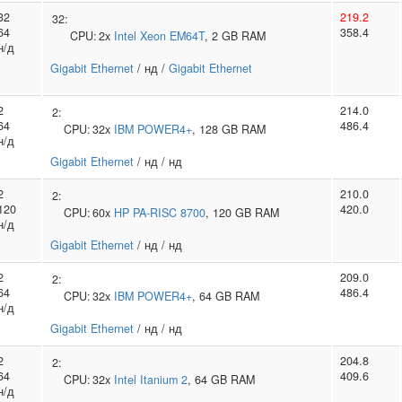
32
219.2
32:
64
358.4
CPU:
2x
Intel
Xeon EM64T
, 2 GB RAM
н/д
Gigabit Ethernet
/ нд /
Gigabit Ethernet
2
214.0
2:
64
486.4
CPU:
32x
IBM
POWER4+
, 128 GB RAM
н/д
Gigabit Ethernet
/ нд / нд
2
210.0
2:
120
420.0
CPU:
60x
HP
PA-RISC 8700
, 120 GB RAM
н/д
Gigabit Ethernet
/ нд / нд
2
209.0
2:
64
486.4
CPU:
32x
IBM
POWER4+
, 64 GB RAM
н/д
Gigabit Ethernet
/ нд / нд
2
204.8
2:
64
409.6
CPU:
32x
Intel
Itanium 2
, 64 GB RAM
н/д