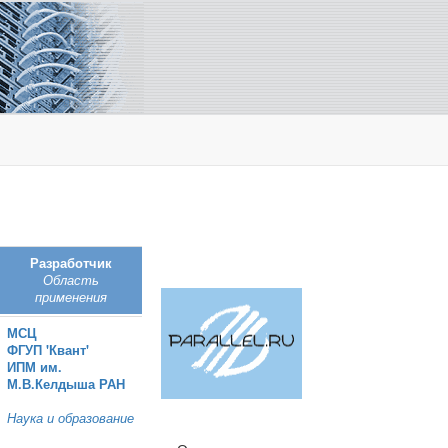
Разработчик
Область
применения
МСЦ
ФГУП 'Квант'
ИПМ им.
М.В.Келдыша РАН
Наука и образование