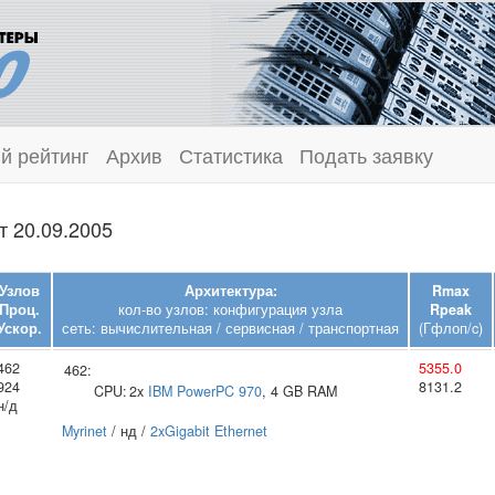
й рейтинг
Архив
Статистика
Подать заявку
т 20.09.2005
Узлов
Архитектура:
Rmax
Проц.
кол-во узлов: конфигурация узла
Rpeak
Ускор.
сеть: вычислительная / сервисная / транспортная
(Гфлоп/c)
462
5355.0
462:
924
8131.2
CPU:
2x
IBM
PowerPC 970
, 4 GB RAM
н/д
Myrinet
/ нд /
2xGigabit Ethernet