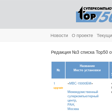
Новости
О проекте
Текущи
Редакция №3 списка Top50 о
Название
№
Место установки
1
«
МВС-15000БМ
»
upgrade
Межведомственный
суперкомпьютерный
центр
,
РАН
,
Москва