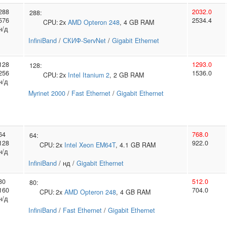
288
2032.0
288:
576
2534.4
CPU:
2x
AMD
Opteron 248
, 4 GB RAM
н/д
InfiniBand
/
СКИФ-ServNet
/
Gigabit Ethernet
128
1293.0
128:
256
1536.0
CPU:
2x
Intel
Itanium 2
, 2 GB RAM
н/д
Myrinet 2000
/
Fast Ethernet
/
Gigabit Ethernet
64
768.0
64:
128
922.0
CPU:
2x
Intel
Xeon EM64T
, 4.1 GB RAM
н/д
InfiniBand
/ нд /
Gigabit Ethernet
80
512.0
80:
160
704.0
CPU:
2x
AMD
Opteron 248
, 4 GB RAM
н/д
InfiniBand
/
Fast Ethernet
/
Gigabit Ethernet