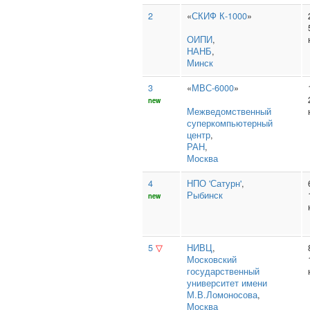
2
«
СКИФ К-1000
»
ОИПИ
,
НАНБ
,
Минск
3
«
МВС-6000
»
new
Межведомственный
суперкомпьютерный
центр
,
РАН
,
Москва
4
НПО 'Сатурн'
,
Рыбинск
new
5
▽
НИВЦ
,
Московский
государственный
университет имени
М.В.Ломоносова
,
Москва