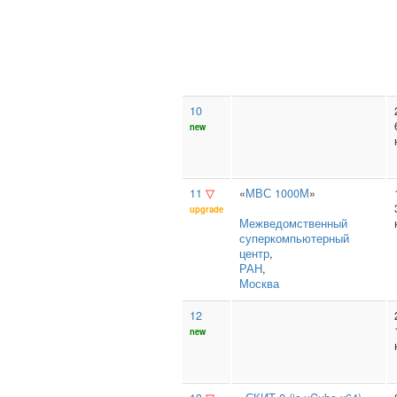
10
new
11
▽
«
МВС 1000М
»
upgrade
Межведомственный
суперкомпьютерный
центр
,
РАН
,
Москва
12
new