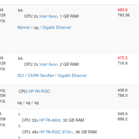
64
483.6
64:
128
783.36
CPU:
2x
Intel
Xeon
, 1 GB RAM
н/д
Myrinet
/ нд /
Gigabit Ethernet
64
475.3
64:
128
716.8
CPU:
2x
Intel
Xeon
, 2 GB RAM
н/д
SCI
/
СКИФ-ServNet
/
Gigabit Ethernet
н/д
438.6
CPU:
HP
PA-RISC
256
768.0
н/д
нд / нд / нд
4
349.6
1:
208
699.2
CPU:
32x
HP
PA-8600
, 32 GB RAM
н/д
1:
CPU:
48x
HP
PA-RISC 8700+
, 96 GB RAM
1: