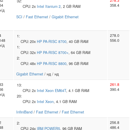
32
278.3
32:
64
358.4
CPU:
2x
Intel
Itanium 2
, 2 GB RAM
н/д
SCI
/
Fast Ethernet
/
Gigabit Ethernet
4
278.0
1:
148
556.0
CPU:
20x
HP
PA-RISC 8700
, 40 GB RAM
н/д
1:
CPU:
32x
HP
PA-RISC 8700+
, 64 GB RAM
2:
CPU:
48x
HP
PA-RISC 8800
, 96 GB RAM
Gigabit Ethernet
/ нд / нд
33
261.8
13:
66
390.4
CPU:
2x
Intel
Xeon EM64T
, 4.1 GB RAM
н/д
20:
CPU:
2x
Intel
Xeon
, 4.1 GB RAM
InfiniBand
/
Fast Ethernet
/
Fast Ethernet
2
256.8
2:
48
486.4
CPU:
24x
IBM
POWER5
, 96 GB RAM