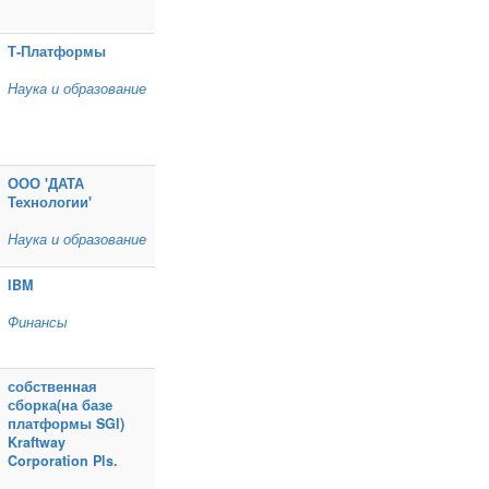
Т‑Платформы
Наука и образование
ООО 'ДАТА
Технологии'
Наука и образование
IBM
Финансы
собственная
сборка(на базе
платформы SGI)
Kraftway
Corporation Pls.