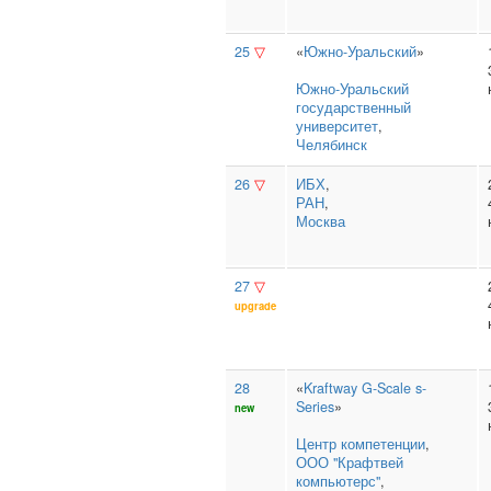
25
▽
«
Южно-Уральский
»
Южно‑Уральский
государственный
университет
,
Челябинск
26
▽
ИБХ
,
РАН
,
Москва
27
▽
upgrade
28
«
Kraftway G-Scale s-
Series
»
new
Центр компетенции
,
ООО "Крафтвей
компьютерс"
,