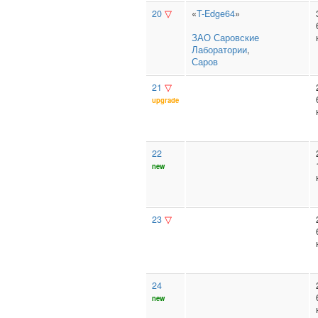
20
▽
«
T-Edge64
»
ЗАО Саровские
Лаборатории
,
Саров
21
▽
upgrade
22
new
23
▽
24
new