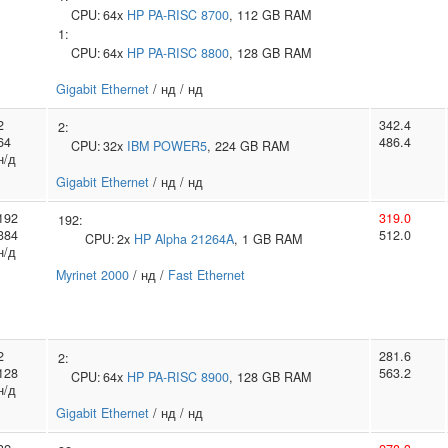
CPU:
64x
HP
PA-RISC 8700
, 112 GB RAM
1:
CPU:
64x
HP
PA-RISC 8800
, 128 GB RAM
Gigabit Ethernet
/ нд / нд
2
342.4
2:
64
486.4
CPU:
32x
IBM
POWER5
, 224 GB RAM
н/д
Gigabit Ethernet
/ нд / нд
192
319.0
192:
384
512.0
CPU:
2x
HP
Alpha 21264A
, 1 GB RAM
н/д
Myrinet 2000
/ нд /
Fast Ethernet
2
281.6
2:
128
563.2
CPU:
64x
HP
PA-RISC 8900
, 128 GB RAM
н/д
Gigabit Ethernet
/ нд / нд