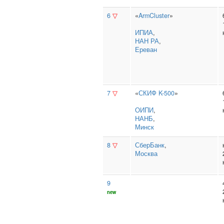
6
▽
«
ArmCluster
»
ИПИА
,
НАН РА
,
Ереван
7
▽
«
СКИФ K-500
»
ОИПИ
,
НАНБ
,
Минск
8
▽
СберБанк
,
Москва
9
new