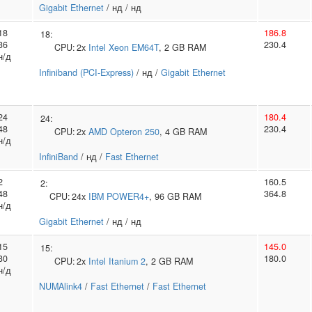
Gigabit Ethernet
/ нд / нд
18
186.8
18:
36
230.4
CPU:
2x
Intel
Xeon EM64T
, 2 GB RAM
н/д
Infiniband (PCI-Express)
/ нд /
Gigabit Ethernet
24
180.4
24:
48
230.4
CPU:
2x
AMD
Opteron 250
, 4 GB RAM
н/д
InfiniBand
/ нд /
Fast Ethernet
2
160.5
2:
48
364.8
CPU:
24x
IBM
POWER4+
, 96 GB RAM
н/д
Gigabit Ethernet
/ нд / нд
15
145.0
15:
30
180.0
CPU:
2x
Intel
Itanium 2
, 2 GB RAM
н/д
NUMAlink4
/
Fast Ethernet
/
Fast Ethernet