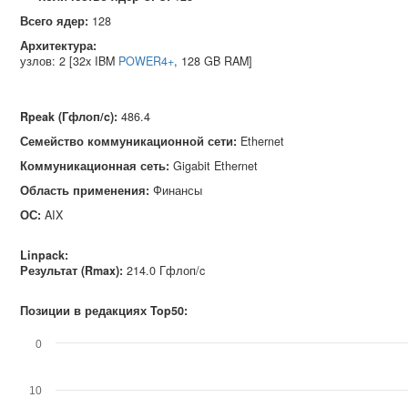
Всего ядер:
128
Архитектура:
узлов: 2 [32x IBM
POWER4+
, 128 GB RAM]
Rpeak (Гфлоп/c)
:
486.4
Семейство коммуникационной сети
:
Ethernet
Коммуникационная сеть
:
Gigabit Ethernet
Область применения
:
Финансы
ОС
:
AIX
Linpack:
Результат (Rmax):
214.0 Гфлоп/c
Позиции в редакциях Top50:
0
10