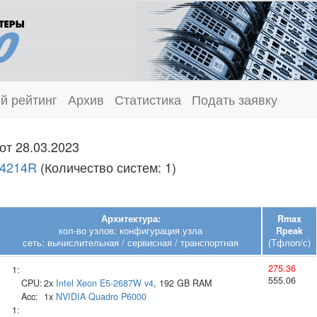
й рейтинг
Архив
Статистика
Подать заявку
от 28.03.2023
 4214R
(Количество систем: 1)
Архитектура:
Rmax
кол-во узлов: конфигурация узла
Rpeak
сеть: вычислительная / сервисная / транспортная
(Тфлоп/с)
275.36
1:
555.06
CPU:
2x
Intel
Xeon E5-2687W v4
, 192 GB RAM
Acc:
1x
NVIDIA
Quadro P6000
1: