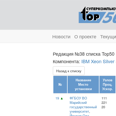
Новости
О проекте
Текущи
Редакция №38 списка Top50 
Компонента:
IBM Xeon Silver
Назад к списку
Название
Узлов
№
Место
Проц.
установки
Ускор.
19
▲
ФГБОУ ВО
111
Марийский
221
государственный
20
университет
,
Йошкар-Ола