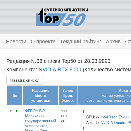
Новости
О проекте
Текущий рейтинг
Архив
Ст
Редакция №38 списка Top50 от 28.03.2023
Компонента:
NVIDIA RTX 6000
(Количество систем
Назад к списку
Название
Узлов
Архите
№
Место
Проц.
кол-во узлов: к
установки
Ускор.
сеть: вычислительная / 
19
▲
ФГБОУ ВО
111
1:
Марийский
221
CPU:
2x
Intel
Xeon E5-268
государственный
20
Acc:
1x
NVIDIA
Quadro P
университет
,
1:
Йошкар-Ола