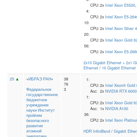
CPU:
2x
Intel
Xeon E5520
4:
CPU:
2x
Intel
Xeon E5-264
10:
CPU:
2x
Intel
Xeon Silver 
20:
CPU:
2x
Intel
Xeon Gold 6
56:
CPU:
2x
Intel
Xeon E5-266
2x10 Gigabit Ethernet + 2x1 Gi
Ethernet
/
10 Gigabit Ethernet
25
▲
«
ИБРАЭ РАН
»
38
1:
76
CPU:
2x
Intel
Xeon® Gold 
Федеральное
3
Acc:
2x
NVIDIA
RTX 6000
государственное
1:
бюджетное
CPU:
2x
Intel
Xeon Gold 6
учреждение
Acc:
1x
NVIDIA
A100
науки Институт
36:
проблем
CPU:
2x
Intel
Xeon Platin
безопасного
развития
атомной
HDR InfiniBand
/
Gigabit Ether
энергетики