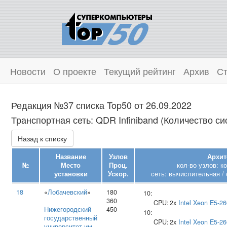
Новости
О проекте
Текущий рейтинг
Архив
Ст
Редакция №37 списка Top50 от 26.09.2022
Транспортная сеть: QDR Infiniband (Количество си
Назад к списку
Название
Узлов
Архит
№
Место
Проц.
кол-во узлов: к
установки
Ускор.
сеть: вычислительная / 
18
«
Лобачевский
»
180
10:
360
CPU:
2x
Intel
Xeon E5-26
Нижегородский
450
10:
государственный
CPU:
2x
Intel
Xeon E5-26
университет им.