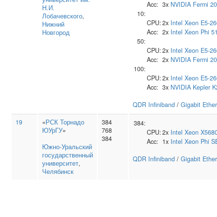
Acc:
3x
NVIDIA
Fermi 2
Н.И.
10:
Лобачевского
,
CPU:
2x
Intel
Xeon E5-26
Нижний
Acc:
2x
Intel
Xeon Phi 5
Новгород
50:
CPU:
2x
Intel
Xeon E5-26
Acc:
2x
NVIDIA
Fermi 2
100:
CPU:
2x
Intel
Xeon E5-26
Acc:
3x
NVIDIA
Kepler 
QDR Infiniband
/
Gigabit Ethe
19
«
РСК Торнадо
384
384:
ЮУрГУ
»
768
CPU:
2x
Intel
Xeon X568
384
Acc:
1x
Intel
Xeon Phi S
Южно‑Уральский
государственный
QDR Infiniband
/
Gigabit Ethe
университет
,
Челябинск