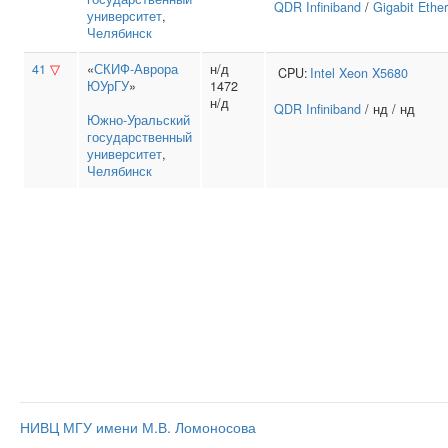
QDR Infiniband
/
Gigabit Ethe
университет
,
Челябинск
41
▽
«
СКИФ-Аврора
н/д
CPU:
Intel
Xeon X5680
ЮУрГУ
»
1472
н/д
QDR Infiniband
/ нд / нд
Южно‑Уральский
государственный
университет
,
Челябинск
НИВЦ МГУ имени М.В. Ломоносова