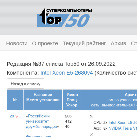
Новости
О проекте
Текущий рейтинг
Архив
Ст
Редакция №37 списка Top50 от 26.09.2022
Компонента:
Intel Xeon E5-2680v4
(Количество сист
Назад к списку
Название
Узлов
Архит
№
Место установки
Проц.
кол-во узлов: к
Ускор.
сеть: вычислительная / 
23
▽
«
Российский
206
2:
университет
412
CPU:
2x
Intel
Xeon E5-2
дружбы народов
»
40
Acc:
8x
NVIDIA
Tesla V
5:
Федеральное