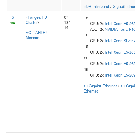
EDR Infiniband
/
Gigabit Ethe
45
«
Pangea PD
67
8:
Cluster
»
134
new
CPU:
2x
Intel
Xeon E5-26
16
Acc:
2x
NVIDIA
Tesla P1
АО ПАНГЕЯ
,
6:
Москва
CPU:
2x
Intel
Xeon Silver
5:
CPU:
2x
Intel
Xeon E5-26
32:
CPU:
2x
Intel
Xeon E5-26
16:
CPU:
2x
Intel
Xeon E5-26
10 Gigabit Ethernet
/
10 Gigab
Ethernet