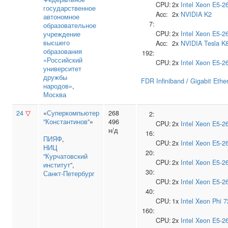
CPU:
2x
Intel
Xeon E5-2
государственное
Acc:
2x
NVIDIA
K2
автономное
7:
образовательное
CPU:
2x
Intel
Xeon E5-2
учреждение
высшего
Acc:
2x
NVIDIA
Tesla K
образования
192:
«Российский
CPU:
2x
Intel
Xeon E5-2
университет
дружбы
FDR Infiniband
/
Gigabit Ethe
народов»
,
Москва
24
▽
«
Суперкомпьютер
268
2:
"Константинов"
»
496
CPU:
2x
Intel
Xeon E5-2
н/д
16:
ПИЯФ
,
CPU:
2x
Intel
Xeon E5-2
НИЦ
20:
"Курчатовский
CPU:
2x
Intel
Xeon E5-2
институт"
,
30:
Санкт-Петербург
CPU:
2x
Intel
Xeon E5-2
40:
CPU:
1x
Intel
Xeon Phi 7
160:
CPU:
2x
Intel
Xeon E5-2