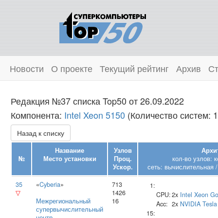
Новости
О проекте
Текущий рейтинг
Архив
Ст
Редакция №37 списка Top50 от 26.09.2022
Компонента:
Intel Xeon 5150
(Количество систем: 1
Назад к списку
Название
Узлов
Архи
№
Место установки
Проц.
кол-во узлов: 
Ускор.
сеть: вычислительная /
35
«
Cyberia
»
713
1:
▽
1426
CPU:
2x
Intel
Xeon Go
Межрегиональный
16
Acc:
2x
NVIDIA
Tesla
супервычислительный
15:
центр
,