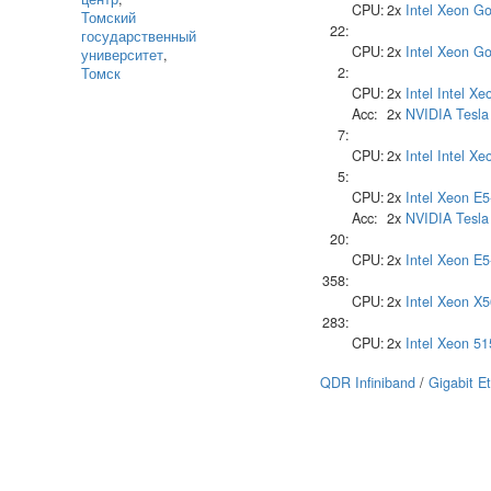
CPU:
2x
Intel
Xeon Go
Томский
22:
государственный
CPU:
2x
Intel
Xeon Go
университет
,
2:
Томск
CPU:
2x
Intel
Intel Xe
Acc:
2x
NVIDIA
Tesla
7:
CPU:
2x
Intel
Intel Xe
5:
CPU:
2x
Intel
Xeon E5
Acc:
2x
NVIDIA
Tesla
20:
CPU:
2x
Intel
Xeon E5
358:
CPU:
2x
Intel
Xeon X5
283:
CPU:
2x
Intel
Xeon 51
QDR Infiniband
/
Gigabit E