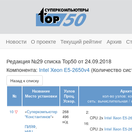
Новости
О проекте
Текущий рейтинг
Архив
Ст
Редакция №29 списка Top50 от 24.09.2018
Компонента:
Intel Xeon E5-2650v4
(Количество сист
Назад к списку
Название
Узлов
Архит
№
Место установки
Проц.
кол-во узлов: к
Ускор.
сеть: вычислительная / 
10
▽
«
Суперкомпьютер
268
2:
"Константинов"
»
496
CPU:
2x
Intel
Xeon E5-2
н/д
16:
ПИЯФ
,
CPU:
2x
Intel
Xeon E5-2
НИЦ