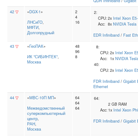
QDR Infiniband
/
Gigabit
42
▽
«
DGX-1
»
2
2:
4
CPU:
2x
Intel
Xeon E5
ЛНСиГО
,
16
Acc:
8x
NVIDIA
Tesla
МФТИ
,
Долгопрудный
EDR Infiniband
/
Fast Eth
43
▽
«
ГеоПАК
»
48
8:
96
CPU:
2x
Intel
Xeon E
ИК "СИБИНТЕК"
,
8
Acc:
1x
NVIDIA
Tesl
Москва
40:
CPU:
2x
Intel
Xeon E
FDR Infiniband
/
Gigabit 
Ethernet
44
▽
«
МВС-10П МП
»
64
64:
64
2 GB RAM
Межведомственный
64
Acc:
1x
Intel
Xeon Ph
суперкомпьютерный
центр
,
FDR Infiniband
/
Gigabit 
РАН
,
Москва