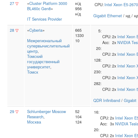
27
▽
«
Cluster Platform 3000
н/д
CPU:
Intel
Xeon E5-2670
BL460c Gen8
»
956
н/д
Gigabit Ethernet
/ нд / н
IT Services Provider
28
▽
«
Cyberia
»
665
5:
1330
CPU:
2x
Intel
Xeon 
Межрегиональный
10
Acc:
2x
NVIDIA
Tes
супервычислительный
20:
центр
,
CPU:
2x
Intel
Xeon 
Томский
128:
государственный
CPU:
2x
Intel
Xeon 
университет
,
230:
Томск
CPU:
2x
Intel
Xeon 
282:
CPU:
2x
Intel
Xeon 
QDR Infiniband
/
Gigabit
29
▽
Schlumberger Moscow
52
16:
Research
,
104
CPU:
2x
Intel
Xeon E
Москва
124
Acc:
3x
NVIDIA
Tesl
20:
CPU:
2x
Intel
Xeon E