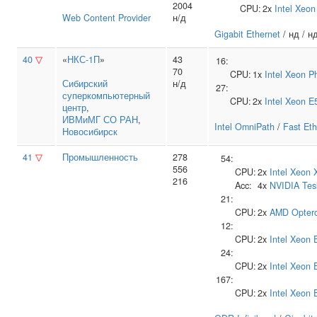
2004
CPU:
2x
Intel
Xeon
Web Content Provider
н/д
Gigabit Ethernet
/ нд / н
40
▽
«
НКС-1П
»
43
16:
70
CPU:
1x
Intel
Xeon Ph
Сибирский
н/д
27:
суперкомпьютерный
CPU:
2x
Intel
Xeon E
центр
,
ИВМиМГ СО РАН
,
Intel OmniPath
/
Fast Eth
Новосибирск
41
▽
Промышленность
278
54:
556
CPU:
2x
Intel
Xeon 
216
Acc:
4x
NVIDIA
Tes
21:
CPU:
2x
AMD
Opter
12:
CPU:
2x
Intel
Xeon 
24:
CPU:
2x
Intel
Xeon 
167:
CPU:
2x
Intel
Xeon 