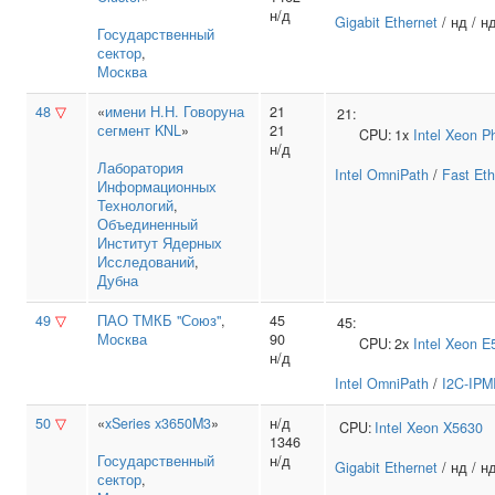
н/д
Gigabit Ethernet
/ нд / н
Государственный
сектор
,
Москва
48
▽
«
имени Н.Н. Говоруна
21
21:
сегмент KNL
»
21
CPU:
1x
Intel
Xeon Ph
н/д
Лаборатория
Intel OmniPath
/
Fast Eth
Информационных
Технологий
,
Объединенный
Институт Ядерных
Исследований
,
Дубна
49
▽
ПАО ТМКБ "Союз"
,
45
45:
Москва
90
CPU:
2x
Intel
Xeon E
н/д
Intel OmniPath
/
I2C-IPM
50
▽
«
xSeries x3650M3
»
н/д
CPU:
Intel
Xeon X5630
1346
Государственный
н/д
Gigabit Ethernet
/ нд / н
сектор
,