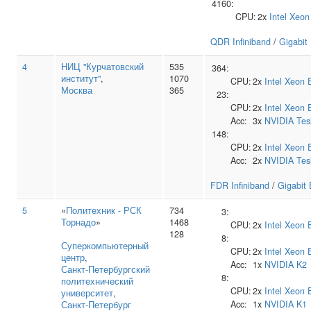
4160:
CPU:
2x
Intel
Xeon
QDR Infiniband
/
Gigabit
4
НИЦ "Курчатовский
535
364:
институт"
,
1070
CPU:
2x
Intel
Xeon 
Москва
365
23:
CPU:
2x
Intel
Xeon 
Acc:
3x
NVIDIA
Tes
148:
CPU:
2x
Intel
Xeon 
Acc:
2x
NVIDIA
Tes
FDR Infiniband
/
Gigabit 
5
«
Политехник - РСК
734
3:
Торнадо
»
1468
CPU:
2x
Intel
Xeon 
128
8:
Суперкомпьютерный
CPU:
2x
Intel
Xeon 
центр
,
Acc:
1x
NVIDIA
K2
Санкт‑Петербургский
8:
политехнический
CPU:
2x
Intel
Xeon 
университет
,
Acc:
1x
NVIDIA
K1
Санкт-Петербург