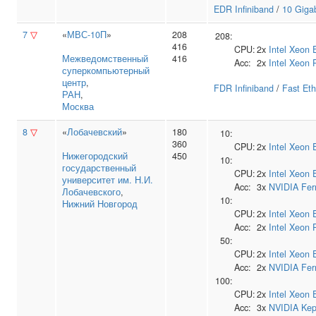
EDR Infiniband
/
10 Gigab
7
▽
«
МВС-10П
»
208
208:
416
CPU:
2x
Intel
Xeon 
Межведомственный
416
Acc:
2x
Intel
Xeon 
суперкомпьютерный
центр
,
FDR Infiniband
/
Fast Eth
РАН
,
Москва
8
▽
«
Лобачевский
»
180
10:
360
CPU:
2x
Intel
Xeon 
Нижегородский
450
10:
государственный
CPU:
2x
Intel
Xeon 
университет им. Н.И.
Acc:
3x
NVIDIA
Fer
Лобачевского
,
10:
Нижний Новгород
CPU:
2x
Intel
Xeon 
Acc:
2x
Intel
Xeon 
50:
CPU:
2x
Intel
Xeon 
Acc:
2x
NVIDIA
Fer
100:
CPU:
2x
Intel
Xeon 
Acc:
3x
NVIDIA
Kep