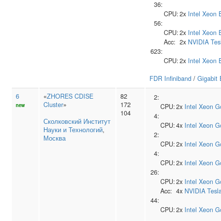
36:
CPU:
2x
Intel
Xeon 
56:
CPU:
2x
Intel
Xeon 
Acc:
2x
NVIDIA
Tes
623:
CPU:
2x
Intel
Xeon 
FDR Infiniband
/
Gigabit 
6
«
ZHORES CDISE
82
2:
Cluster
»
172
new
CPU:
2x
Intel
Xeon G
104
4:
Сколковский Институт
CPU:
4x
Intel
Xeon G
Науки и Технологий
,
2:
Москва
CPU:
2x
Intel
Xeon G
4:
CPU:
2x
Intel
Xeon G
26:
CPU:
2x
Intel
Xeon G
Acc:
4x
NVIDIA
Tesl
44:
CPU:
2x
Intel
Xeon G