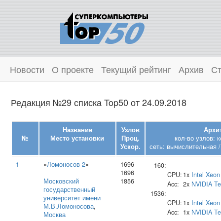
Новости
О проекте
Текущий рейтинг
Архив
Ст
Редакция №29 списка Top50 от 24.09.2018
Название
Узлов
Архи
№
Место установки
Проц.
кол-во узлов: 
Ускор.
сеть: вычислительная /
1
«
Ломоносов-2
»
1696
160:
1696
CPU:
1x
Intel
Xeon
Московский
1856
Acc:
2x
NVIDIA
Te
государственный
1536:
университет имени
CPU:
1x
Intel
Xeon
М.В.Ломоносова
,
Acc:
1x
NVIDIA
Te
Москва