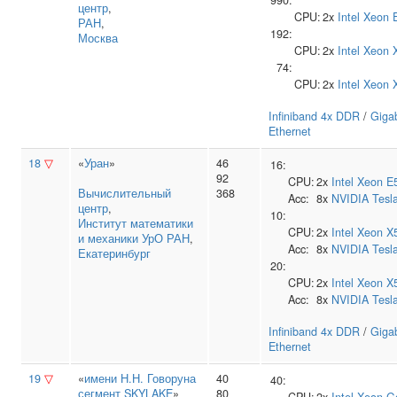
990:
центр
,
CPU:
2x
Intel
Xeon 
РАН
,
192:
Москва
CPU:
2x
Intel
Xeon 
74:
CPU:
2x
Intel
Xeon 
Infiniband 4x DDR
/
Gigab
Ethernet
18
▽
«
Уран
»
46
16:
92
CPU:
2x
Intel
Xeon E
Вычислительный
368
Acc:
8x
NVIDIA
Tesl
центр
,
10:
Институт математики
CPU:
2x
Intel
Xeon X
и механики УрО РАН
,
Acc:
8x
NVIDIA
Tesl
Екатеринбург
20:
CPU:
2x
Intel
Xeon X
Acc:
8x
NVIDIA
Tesl
Infiniband 4x DDR
/
Gigab
Ethernet
19
▽
«
имени Н.Н. Говоруна
40
40:
сегмент SKYLAKE
»
80