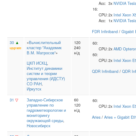
Acc:
3x
NVIDIA
Tesl
16:
CPU:
2x
Intel
Xeon X
Acc:
1x
NVIDIA
Tesl
FDR Infiniband
/
Gigabit 
30
▲
«
Вычислительный
120
60:
кластер "Академик
240
upgrade
CPU:
2x
AMD
Optero
В.М. Матросов"
»
н/д
60:
CPU:
2x
Intel
Xeon E
ЦКП ИСКЦ
,
Институт динамики
QDR Infiniband
/
QDR Inf
систем и теории
управления (ИДСТУ)
СО РАН
,
Иркутск
31
▽
Западно-Сибирское
60
60:
управление по
120
CPU:
2x
Intel
Xeon E
гидрометеорологии и
н/д
мониторингу
Aries
/
Aries + Gigabit Et
окружающей среды
,
Новосибирск