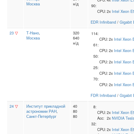
CPU:
4x
Intel
Xeon E
Москва
н/д
90:
CPU:
2x
Intel
Xeon E
EDR Infiniband
/
Gigabit 
23
▽
Т‑Нано
,
320
114:
Москва
640
CPU:
2x
Intel
Xeon 
н/д
61:
CPU:
2x
Intel
Xeon 
50:
CPU:
2x
Intel
Xeon 
25:
CPU:
2x
Intel
Xeon 
70:
CPU:
2x
Intel
Xeon 
FDR Infiniband
/
Gigabit 
24
▽
Институт прикладной
40
8:
астрономии РАН
,
80
CPU:
2x
Intel
Xeon E
Санкт-Петербург
80
Acc:
2x
NVIDIA
Tesl
32:
CPU:
2x
Intel
Xeon E