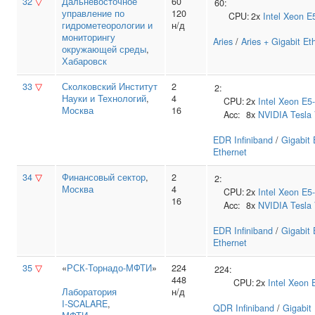
32
▽
Дальневосточное
60
60:
управление по
120
CPU:
2x
Intel
Xeon E
гидрометеорологии и
н/д
мониторингу
Aries
/
Aries + Gigabit Et
окружающей среды
,
Хабаровск
33
▽
Сколковский Институт
2
2:
Науки и Технологий
,
4
CPU:
2x
Intel
Xeon E5
Москва
16
Acc:
8x
NVIDIA
Tesla
EDR Infiniband
/
Gigabit 
Ethernet
34
▽
Финансовый сектор
,
2
2:
Москва
4
CPU:
2x
Intel
Xeon E5
16
Acc:
8x
NVIDIA
Tesla
EDR Infiniband
/
Gigabit 
Ethernet
35
▽
«
РСК-Торнадо-МФТИ
»
224
224:
448
CPU:
2x
Intel
Xeon 
Лаборатория
н/д
I‑SCALARE
,
QDR Infiniband
/
Gigabit