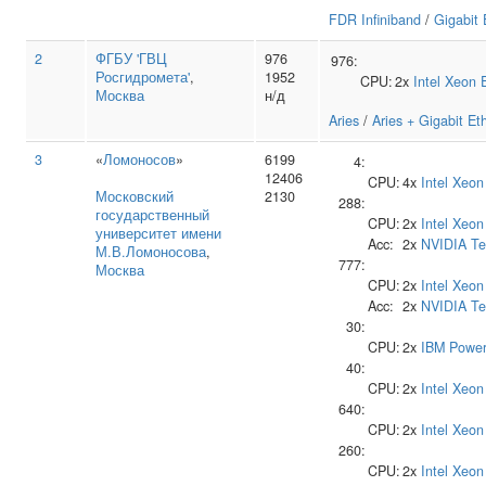
FDR Infiniband
/
Gigabit 
2
ФГБУ 'ГВЦ
976
976:
Росгидромета'
,
1952
CPU:
2x
Intel
Xeon 
Москва
н/д
Aries
/
Aries + Gigabit Et
3
«
Ломоносов
»
6199
4:
12406
CPU:
4x
Intel
Xeon
Московский
2130
288:
государственный
CPU:
2x
Intel
Xeon
университет имени
Acc:
2x
NVIDIA
Te
М.В.Ломоносова
,
777:
Москва
CPU:
2x
Intel
Xeon
Acc:
2x
NVIDIA
Te
30:
CPU:
2x
IBM
Power
40:
CPU:
2x
Intel
Xeon
640:
CPU:
2x
Intel
Xeon
260:
CPU:
2x
Intel
Xeon