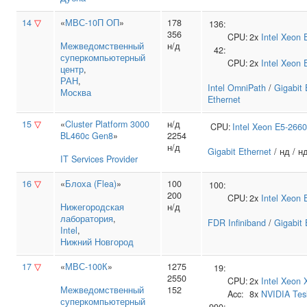
14
▽
«
МВС-10П ОП
»
178
136:
356
CPU:
2x
Intel
Xeon 
Межведомственный
н/д
42:
суперкомпьютерный
CPU:
2x
Intel
Xeon 
центр
,
РАН
,
Intel OmniPath
/
Gigabit 
Москва
Ethernet
15
▽
«
Cluster Platform 3000
н/д
CPU:
Intel
Xeon E5-2660
BL460c Gen8
»
2254
н/д
Gigabit Ethernet
/ нд / н
IT Services Provider
16
▽
«
Блоха (Flea)
»
100
100:
200
CPU:
2x
Intel
Xeon 
Нижегородская
н/д
лаборатория
,
FDR Infiniband
/
Gigabit 
Intel
,
Нижний Новгород
17
▽
«
МВС-100К
»
1275
19:
2550
CPU:
2x
Intel
Xeon 
Межведомственный
152
Acc:
8x
NVIDIA
Tes
суперкомпьютерный