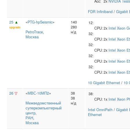
Acc:
2x
NVIDIA
Tesl
FDR Infiniband
/
Gigabit 
25
▲
«
PTG-hpSeismic
»
140
12:
280
upgrade
CPU:
2x
Intel
Xeon G
PetroTrace
,
н/д
32:
Москва
CPU:
2x
Intel
Xeon E
32:
CPU:
2x
Intel
Xeon E
32:
CPU:
2x
Intel
Xeon E
32:
CPU:
2x
Intel
Xeon E
10 Gigabit Ethernet
/
10 
26
▽
«
МВС-10МП2
»
38
38:
38
CPU:
1x
Intel
Xeon Ph
Межведомственный
н/д
суперкомпьютерный
Intel OmniPath
/
Gigabit 
центр
,
Ethernet
РАН
,
Москва