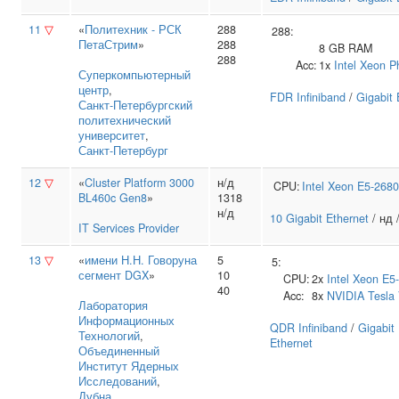
11
▽
«
Политехник - РСК
288
288:
ПетаСтрим
»
288
8 GB RAM
288
Acc:
1x
Intel
Xeon P
Суперкомпьютерный
центр
,
FDR Infiniband
/
Gigabit 
Санкт‑Петербургский
политехнический
университет
,
Санкт-Петербург
12
▽
«
Cluster Platform 3000
н/д
CPU:
Intel
Xeon E5-2680
BL460c Gen8
»
1318
н/д
10 Gigabit Ethernet
/ нд 
IT Services Provider
13
▽
«
имени Н.Н. Говоруна
5
5:
сегмент DGX
»
10
CPU:
2x
Intel
Xeon E5
40
Acc:
8x
NVIDIA
Tesla
Лаборатория
Информационных
QDR Infiniband
/
Gigabit
Технологий
,
Ethernet
Объединенный
Институт Ядерных
Исследований
,
Дубна