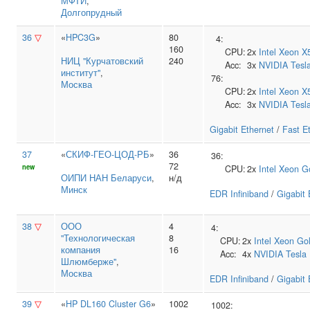
МФТИ
,
Долгопрудный
36
▽
«
HPC3G
»
80
4:
160
CPU:
2x
Intel
Xeon X
НИЦ "Курчатовский
240
Acc:
3x
NVIDIA
Tesl
институт"
,
76:
Москва
CPU:
2x
Intel
Xeon X
Acc:
3x
NVIDIA
Tesl
Gigabit Ethernet
/
Fast E
37
«
СКИФ-ГЕО-ЦОД-РБ
»
36
36:
72
new
CPU:
2x
Intel
Xeon G
ОИПИ НАН Беларуси
,
н/д
Минск
EDR Infiniband
/
Gigabit 
38
▽
ООО
4
4:
"Технологическая
8
CPU:
2x
Intel
Xeon Go
компания
16
Acc:
4x
NVIDIA
Tesla
Шлюмберже"
,
Москва
EDR Infiniband
/
Gigabit 
39
▽
«
HP DL160 Cluster G6
»
1002
1002: