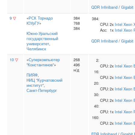
QDR Infiniband
/
Gigabit
9
▽
«
РСК Торнадо
384
384:
ЮУрГУ
»
768
CPU:
2x
Intel
Xeon 
384
Acc:
1x
Intel
Xeon 
Южно‑Уральский
государственный
QDR Infiniband
/
Gigabit
университет
,
Челябинск
10
▽
«
Суперкомпьютер
268
2:
"Константинов"
»
496
CPU:
2x
Intel
Xeon 
н/д
16:
ПИЯФ
,
CPU:
2x
Intel
Xeon 
НИЦ "Курчатовский
20:
институт"
,
CPU:
2x
Intel
Xeon 
Санкт-Петербург
30:
CPU:
2x
Intel
Xeon 
40:
CPU:
1x
Intel
Xeon 
160:
CPU:
2x
Intel
Xeon 
EDR Infiniband
/
Gigabit 