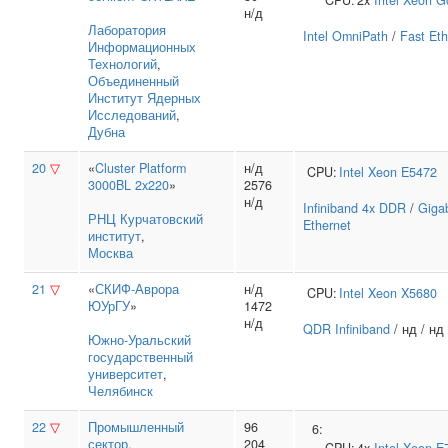
CPU:
2x
Intel
Xeon G
н/д
Лаборатория
Intel OmniPath
/
Fast Eth
Информационных
Технологий
,
Объединенный
Институт Ядерных
Исследований
,
Дубна
20
▽
«
Cluster Platform
н/д
CPU:
Intel
Xeon E5472
3000BL 2x220
»
2576
н/д
Infiniband 4x DDR
/
Gigab
РНЦ Курчатовский
Ethernet
институт
,
Москва
21
▽
«
СКИФ-Аврора
н/д
CPU:
Intel
Xeon X5680
ЮУрГУ
»
1472
н/д
QDR Infiniband
/ нд / нд
Южно‑Уральский
государственный
университет
,
Челябинск
22
▽
Промышленный
96
6:
сектор
,
204