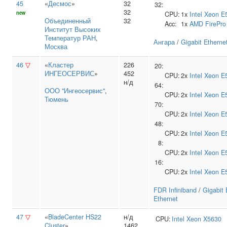
45
«
Десмос
»
32
32:
32
new
CPU:
1x
Intel
Xeon E
Объединенный
32
Acc:
1x
AMD
FirePr
Институт Высоких
Температур РАН
,
Ангара
/
Gigabit Etherne
Москва
46
▽
«
Кластер
226
20:
ИНГЕОСЕРВИС
»
452
CPU:
2x
Intel
Xeon E
н/д
64:
ООО "Ингеосервис"
,
CPU:
2x
Intel
Xeon E
Тюмень
70:
CPU:
2x
Intel
Xeon E
48:
CPU:
2x
Intel
Xeon E
8:
CPU:
2x
Intel
Xeon E
16:
CPU:
2x
Intel
Xeon E
FDR Infiniband
/
Gigabit 
Ethernet
47
▽
«
BladeCenter HS22
н/д
CPU:
Intel
Xeon X5630
Cluster
»
1462