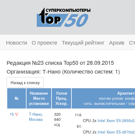
Новости
О проекте
Текущий рейтинг
Архив
Ст
Редакция №23 списка Top50 от 28.09.2015
Организация: Т‑Нано (Количество систем: 1)
Назад к списку
Название
Узлов
Архитект
№
Место
Проц.
кол-во узлов: конф
установки
Ускор.
сеть: вычислительная / сер
15
▽
Т‑Нано
,
320
114:
Москва
640
CPU:
2x
Intel
Xeon E5-2650v2
н/д
61:
CPU:
2x
Intel
Xeon E5-2670v2