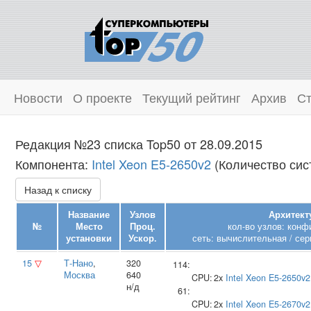
Новости
О проекте
Текущий рейтинг
Архив
Ст
Редакция №23 списка Top50 от 28.09.2015
Компонента:
Intel Xeon E5-2650v2
(Количество сист
Назад к списку
Название
Узлов
Архитект
№
Место
Проц.
кол-во узлов: конф
установки
Ускор.
сеть: вычислительная / сер
15
▽
Т‑Нано
,
320
114:
Москва
640
CPU:
2x
Intel
Xeon E5-2650v2
н/д
61:
CPU:
2x
Intel
Xeon E5-2670v2