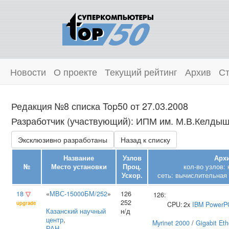
Новости
О проекте
Текущий рейтинг
Архив
Ст
Редакция №8 списка Top50 от 27.03.2008
Разработчик (участвующий): ИПМ им. М.В.Келдыша
Эксклюзивно разработаны
Назад к списку
Название
Узлов
Архи
№
Место установки
Проц.
кол-во узлов:
Ускор.
сеть: вычислительная 
18
▽
«
МВС-15000БМ/252
»
126
126:
252
upgrade
CPU:
2x
IBM
PowerP
Казанский научный
н/д
центр
,
Myrinet 2000
/
Gigabit Eth
РАН
,