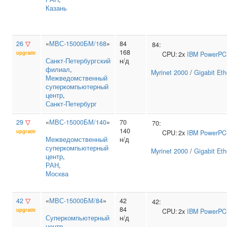
Казань
26
▽
«
МВС-15000БМ/168
»
84
84:
168
upgrade
CPU:
2x
IBM
PowerPC
Санкт‑Петербургский
н/д
филиал
,
Myrinet 2000
/
Gigabit Eth
Межведомственный
суперкомпьютерный
центр
,
Санкт-Петербург
29
▽
«
МВС-15000БМ/140
»
70
70:
140
upgrade
CPU:
2x
IBM
PowerPC
Межведомственный
н/д
суперкомпьютерный
Myrinet 2000
/
Gigabit Eth
центр
,
РАН
,
Москва
42
▽
«
МВС-15000БМ/84
»
42
42:
84
upgrade
CPU:
2x
IBM
PowerPC
Суперкомпьютерный
н/д
центр
,