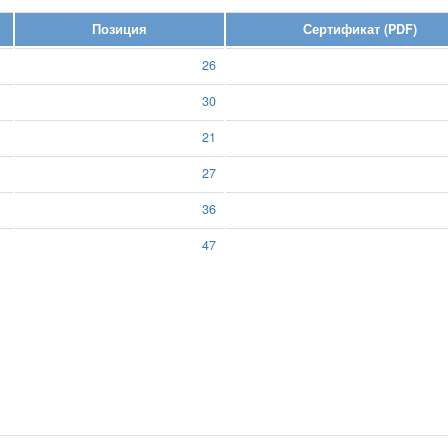
Позиция
Сертификат (PDF)
26
30
21
27
36
47