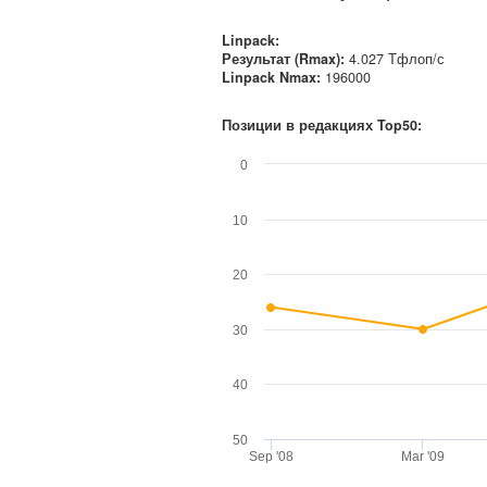
Linpack:
Результат (Rmax):
4.027 Тфлоп/с
Linpack Nmax
:
196000
Позиции в редакциях Top50:
0
10
20
30
40
50
Sep '08
Mar '09