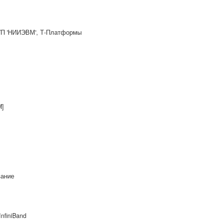
П 'НИИЭВМ', Т‑Платформы
M]
вание
InfiniBand