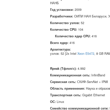
НАНБ
Год установки:
2009
Разработчики:
ОИПИ НАН Беларуси, У
Количество узлов:
52
Количество CPU:
104
Количество ядер CPU:
416
Всего ядер:
416
Архитектура:
узлов: 52 [2x Intel
Xeon E5472
, 8 GB RA
Rpeak (Тфлоп/с)
:
4.992
Коммуникационная сеть
:
InfiniBand
Сервисная сеть
:
СКИФ-ServNet + IPMI
Область применения
:
Наука и образо
Транспортная сеть
:
Gigabit Ethernet
ОС
:
Linux
Семейство коммуникационной сети
: