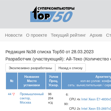
Новости
О проекте
Текущий рейтинг
Архив
Ст
Редакция №38 списка Top50 от 28.03.2023
Разработчик (участвующий): Ай‑Теко (Количество 
Эксклюзивно разработаны
Назад к списку
Название
Узлов
Архитекту
№
Место
Проц.
кол-во узлов: конф
установки
Ускор.
сеть: вычислительная / сер
44
▽
Промышленный
96
6:
сектор
,
204
CPU:
4x
Intel
Xeon E7-4830v
Москва
н/д
90:
CPU:
2x
Intel
Xeon E5-2697v