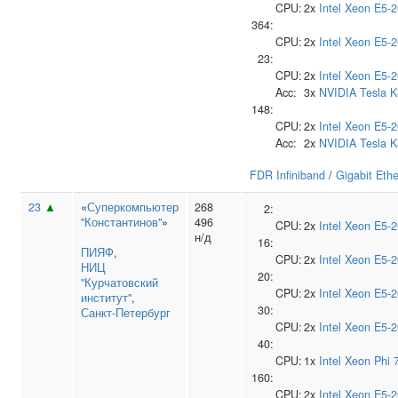
CPU:
2x
Intel
Xeon E5-2
364:
CPU:
2x
Intel
Xeon E5-2
23:
CPU:
2x
Intel
Xeon E5-2
Acc:
3x
NVIDIA
Tesla 
148:
CPU:
2x
Intel
Xeon E5-2
Acc:
2x
NVIDIA
Tesla 
FDR Infiniband
/
Gigabit Ethe
23
▲
«
Суперкомпьютер
268
2:
"Константинов"
»
496
CPU:
2x
Intel
Xeon E5-2
н/д
16:
ПИЯФ
,
CPU:
2x
Intel
Xeon E5-2
НИЦ
20:
"Курчатовский
CPU:
2x
Intel
Xeon E5-2
институт"
,
30:
Санкт-Петербург
CPU:
2x
Intel
Xeon E5-2
40:
CPU:
1x
Intel
Xeon Phi 
160:
CPU:
2x
Intel
Xeon E5-2