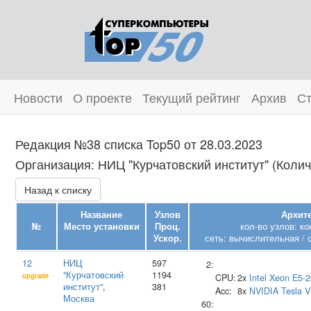
Новости
О проекте
Текущий рейтинг
Архив
Ст
Редакция №38 списка Top50 от 28.03.2023
Организация: НИЦ "Курчатовский институт" (Колич
Назад к списку
Название
Узлов
Архите
№
Место установки
Проц.
кол-во узлов: к
Ускор.
сеть: вычислительная / 
12
НИЦ
597
2:
"Курчатовский
1194
upgrade
CPU:
2x
Intel
Xeon E5-2
институт"
,
381
Acc:
8x
NVIDIA
Tesla 
Москва
60: