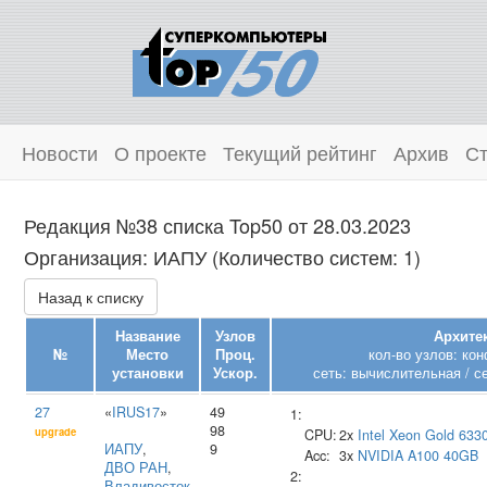
Новости
О проекте
Текущий рейтинг
Архив
Ст
Редакция №38 списка Top50 от 28.03.2023
Организация: ИАПУ (Количество систем: 1)
Назад к списку
Название
Узлов
Архитек
№
Место
Проц.
кол-во узлов: ко
установки
Ускор.
сеть: вычислительная / с
27
«
IRUS17
»
49
1:
98
upgrade
CPU:
2x
Intel
Xeon Gold 633
ИАПУ
,
9
Acc:
3x
NVIDIA
A100 40GB
ДВО РАН
,
2:
Владивосток