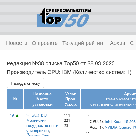
Новости
О проекте
Текущий рейтинг
Архив
Ст
Редакция №38 списка Top50 от 28.03.2023
Производитель CPU: IBM (Количество систем: 1)
Назад к списку
Название
Узлов
Архит
№
Место
Проц.
кол-во узлов: к
установки
Ускор.
сеть: вычислительная / 
19
▲
ФГБОУ ВО
111
1:
Марийский
221
CPU:
2x
Intel
Xeon E5-26
государственный
20
Acc:
1x
NVIDIA
Quadro P
университет
,
1:
Йошкар-Ола