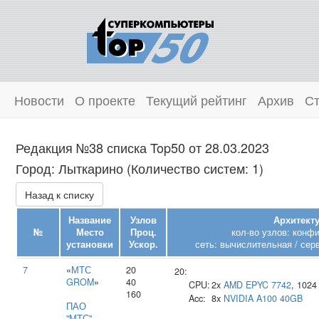
Новости
О проекте
Текущий рейтинг
Архив
Ст
Редакция №38 списка Top50 от 28.03.2023
Город: Лыткарино (Количество систем: 1)
Назад к списку
Название
Узлов
Архитекту
№
Место
Проц.
кол-во узлов: конф
установки
Ускор.
сеть: вычислительная / сер
7
«
МТС
20
20:
GROM
»
40
CPU:
2x
AMD
EPYC 7742
, 102
160
Acc:
8x
NVIDIA
A100 40GB
ПАО
"МТС"
,