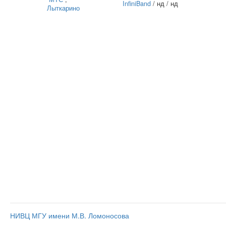
InfiniBand
/ нд / нд
Лыткарино
НИВЦ МГУ имени М.В. Ломоносова