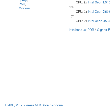
CPU:
2x
Intel
Xeon E54
РАН
,
192:
Москва
CPU:
2x
Intel
Xeon X53
74:
CPU:
2x
Intel
Xeon X56
Infiniband 4x DDR
/
Gigabit E
НИВЦ МГУ имени М.В. Ломоносова