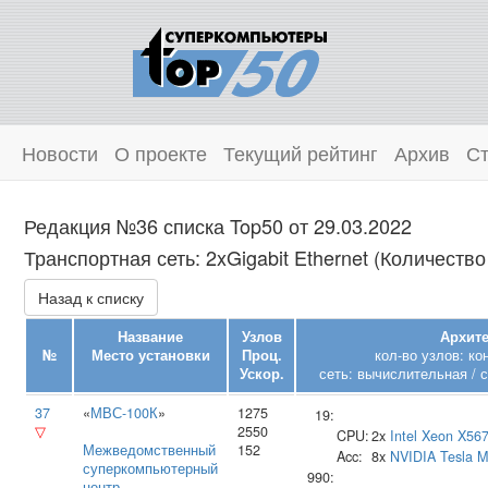
Новости
О проекте
Текущий рейтинг
Архив
Ст
Редакция №36 списка Top50 от 29.03.2022
Транспортная сеть: 2xGigabit Ethernet (Количество
Назад к списку
Название
Узлов
Архите
№
Место установки
Проц.
кол-во узлов: к
Ускор.
сеть: вычислительная / 
37
«
МВС-100К
»
1275
19:
▽
2550
CPU:
2x
Intel
Xeon X56
Межведомственный
152
Acc:
8x
NVIDIA
Tesla 
суперкомпьютерный
990:
центр
,