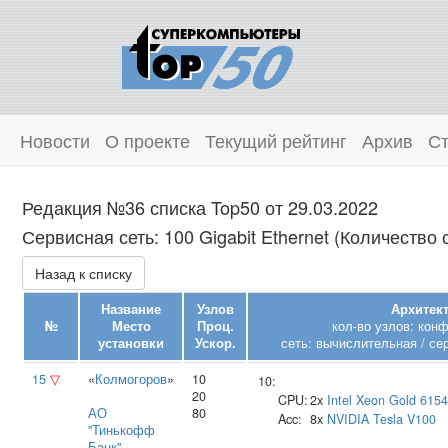
Новости
О проекте
Текущий рейтинг
Архив
Ст
Редакция №36 списка Top50 от 29.03.2022
Сервисная сеть: 100 Gigabit Ethernet (Количество 
Назад к списку
Название
Узлов
Архитект
№
Место
Проц.
кол-во узлов: кон
установки
Ускор.
сеть: вычислительная / се
15
▽
«
Колмогоров
»
10
10:
20
CPU:
2x
Intel
Xeon Gold 6154
АО
80
Acc:
8x
NVIDIA
Tesla V100
"Тинькофф
Банк"
,