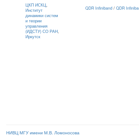
ЦКП ИСКЦ
,
QDR Infiniband
/
QDR Infinib
Институт
динамики систем
и теории
управления
(ИДСТУ) СО РАН
,
Иркутск
НИВЦ МГУ имени М.В. Ломоносова