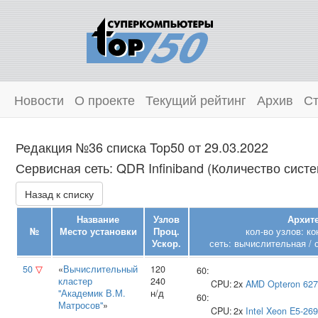
Новости
О проекте
Текущий рейтинг
Архив
Ст
Редакция №36 списка Top50 от 29.03.2022
Сервисная сеть: QDR Infiniband (Количество систе
Назад к списку
Название
Узлов
Архите
№
Место установки
Проц.
кол-во узлов: к
Ускор.
сеть: вычислительная / 
50
▽
«
Вычислительный
120
60:
кластер
240
CPU:
2x
AMD
Opteron 62
"Академик В.М.
н/д
60:
Матросов"
»
CPU:
2x
Intel
Xeon E5-26