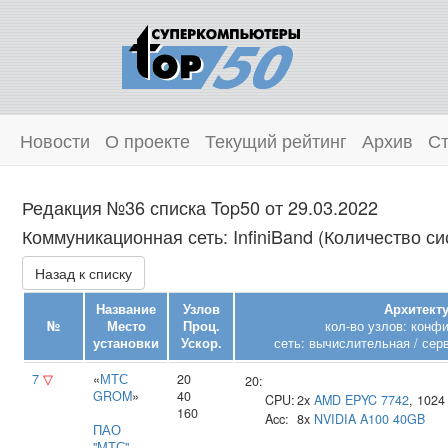
Новости
О проекте
Текущий рейтинг
Архив
Ст
Редакция №36 списка Top50 от 29.03.2022
Коммуникационная сеть: InfiniBand (Количество си
Назад к списку
Название
Узлов
Архитекту
№
Место
Проц.
кол-во узлов: конф
установки
Ускор.
сеть: вычислительная / сер
7
▽
«
МТС
20
20:
GROM
»
40
CPU:
2x
AMD
EPYC 7742
, 102
160
Acc:
8x
NVIDIA
A100 40GB
ПАО
"МТС"
,