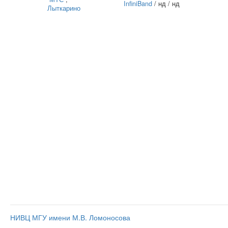
InfiniBand
/ нд / нд
Лыткарино
НИВЦ МГУ имени М.В. Ломоносова