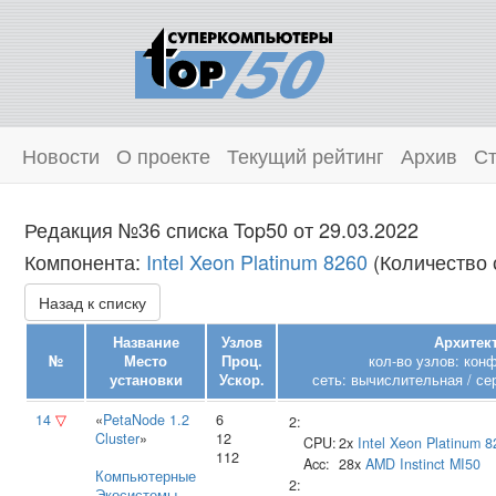
Новости
О проекте
Текущий рейтинг
Архив
Ст
Редакция №36 списка Top50 от 29.03.2022
Компонента:
Intel Xeon Platinum 8260
(Количество 
Назад к списку
Название
Узлов
Архитект
№
Место
Проц.
кол-во узлов: кон
установки
Ускор.
сеть: вычислительная / се
14
▽
«
PetaNode 1.2
6
2:
Cluster
»
12
CPU:
2x
Intel
Xeon Platinum 8
112
Acc:
28x
AMD
Instinct MI50
Компьютерные
2:
Экосистемы
,