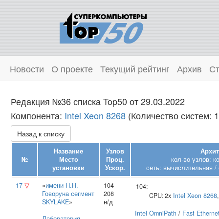
Новости
О проекте
Текущий рейтинг
Архив
Ст
Редакция №36 списка Top50 от 29.03.2022
Компонента:
Intel Xeon 8268
(Количество систем: 1
Назад к списку
Название
Узлов
Архит
№
Место
Проц.
кол-во узлов: 
установки
Ускор.
сеть: вычислительная /
17
▽
«
имени Н.Н.
104
104:
Говоруна сегмент
208
CPU:
2x
Intel
Xeon 8268
SKYLAKE
»
н/д
Intel OmniPath
/
Fast Etherne
Лаборатория