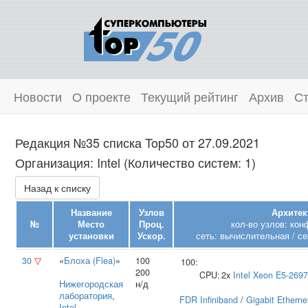
Новости
О проекте
Текущий рейтинг
Архив
Ст
Редакция №35 списка Top50 от 27.09.2021
Организация: Intel (Количество систем: 1)
Назад к списку
Название
Узлов
Архитек
№
Место
Проц.
кол-во узлов: кон
установки
Ускор.
сеть: вычислительная / се
30
▽
«
Блоха (Flea)
»
100
100:
200
CPU:
2x
Intel
Xeon E5-2697
Нижегородская
н/д
лаборатория
,
FDR Infiniband
/
Gigabit Etherne
Intel
,