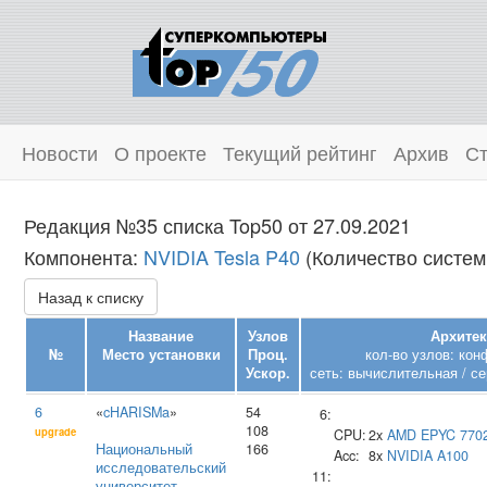
Новости
О проекте
Текущий рейтинг
Архив
Ст
Редакция №35 списка Top50 от 27.09.2021
Компонента:
NVIDIA Tesla P40
(Количество систем:
Назад к списку
Название
Узлов
Архитек
№
Место установки
Проц.
кол-во узлов: кон
Ускор.
сеть: вычислительная / се
6
«
cHARISMa
»
54
6:
108
upgrade
CPU:
2x
AMD
EPYC 770
Национальный
166
Acc:
8x
NVIDIA
A100
исследовательский
11:
университет