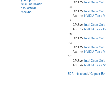
CPU:
2x
Intel
Xeon Gold
Высшая школа
3:
экономики
,
CPU:
2x
Intel
Xeon Gold
Москва
Acc:
4x
NVIDIA
Tesla V
2:
CPU:
2x
Intel
Xeon Gold
Acc:
1x
NVIDIA
Tesla P
6:
CPU:
2x
Intel
Xeon Gold
10:
CPU:
2x
Intel
Xeon Gold
Acc:
4x
NVIDIA
Tesla V
16:
CPU:
2x
Intel
Xeon Gold
Acc:
4x
NVIDIA
Tesla V
EDR Infiniband
/
Gigabit Eth