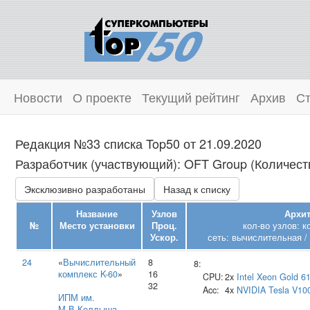
Новости
О проекте
Текущий рейтинг
Архив
Ст
Редакция №33 списка Top50 от 21.09.2020
Разработчик (участвующий): OFT Group (Количеств
Эксклюзивно разработаны
Назад к списку
Название
Узлов
Архит
№
Место установки
Проц.
кол-во узлов: 
Ускор.
сеть: вычислительная /
24
«
Вычислительный
8
8:
комплекс K-60
»
16
CPU:
2x
Intel
Xeon Gold 6
32
Acc:
4x
NVIDIA
Tesla V10
ИПМ им.
М.В.Келдыша