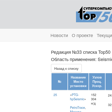
Новости
О проекте
Текущи
Редакция №33 списка Top50 
Область применения: Seismic
Назад к списку
Название
Узлов
№
Место
Проц.
установки
Ускор.
25
«
PTG-
152
24
hpSeismic
»
304
н/д
32
PetroTrace
,
Москва