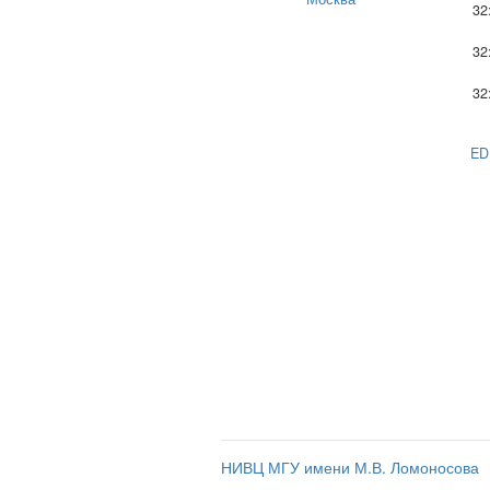
32
32
32
ED
НИВЦ МГУ имени М.В. Ломоносова