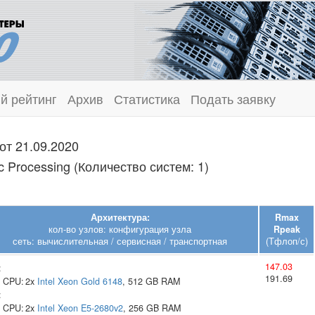
й рейтинг
Архив
Статистика
Подать заявку
от 21.09.2020
 Processing (Количество систем: 1)
Архитектура:
Rmax
кол-во узлов: конфигурация узла
Rpeak
сеть: вычислительная / сервисная / транспортная
(Тфлоп/с)
147.03
:
191.69
CPU:
2x
Intel
Xeon Gold 6148
, 512 GB RAM
:
CPU:
2x
Intel
Xeon E5-2680v2
, 256 GB RAM