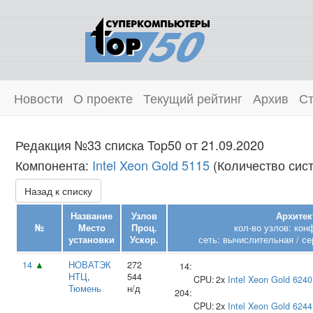
Новости
О проекте
Текущий рейтинг
Архив
Ст
Редакция №33 списка Top50 от 21.09.2020
Компонента:
Intel Xeon Gold 5115
(Количество сист
Назад к списку
Название
Узлов
Архитек
№
Место
Проц.
кол-во узлов: кон
установки
Ускор.
сеть: вычислительная / се
14
▲
НОВАТЭК
272
14:
НТЦ
,
544
CPU:
2x
Intel
Xeon Gold 6240
Тюмень
н/д
204:
CPU:
2x
Intel
Xeon Gold 6244