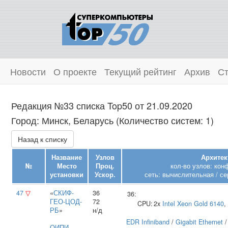
Новости
О проекте
Текущий рейтинг
Архив
Ст
Редакция №33 списка Top50 от 21.09.2020
Город: Минск, Беларусь (Количество систем: 1)
Назад к списку
Название
Узлов
Архитек
№
Место
Проц.
кол-во узлов: кон
установки
Ускор.
сеть: вычислительная / се
47
▽
«
СКИФ-
36
36:
ГЕО-ЦОД-
72
CPU:
2x
Intel
Xeon Gold 6140
,
РБ
»
н/д
EDR Infiniband
/
Gigabit Ethernet
ОИПИ