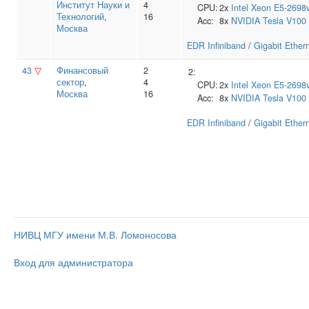
Институт Науки и
4
CPU:
2x
Intel
Xeon E5-2698
Технологий
,
16
Acc:
8x
NVIDIA
Tesla V100
Москва
EDR Infiniband
/
Gigabit Ether
43
▽
Финансовый
2
2:
сектор
,
4
CPU:
2x
Intel
Xeon E5-2698
Москва
16
Acc:
8x
NVIDIA
Tesla V100
EDR Infiniband
/
Gigabit Ether
НИВЦ МГУ имени М.В. Ломоносова
Вход для администратора