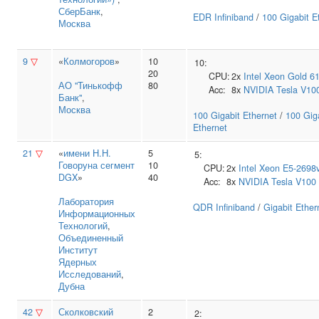
СберБанк
,
EDR Infiniband
/
100 Gigabit E
Москва
9
▽
«
Колмогоров
»
10
10:
20
CPU:
2x
Intel
Xeon Gold 6
АО "Тинькофф
80
Acc:
8x
NVIDIA
Tesla V10
Банк"
,
Москва
100 Gigabit Ethernet
/
100 Gig
Ethernet
21
▽
«
имени Н.Н.
5
5:
Говоруна сегмент
10
CPU:
2x
Intel
Xeon E5-2698
DGX
»
40
Acc:
8x
NVIDIA
Tesla V100
Лаборатория
QDR Infiniband
/
Gigabit Ether
Информационных
Технологий
,
Объединенный
Институт
Ядерных
Исследований
,
Дубна
42
▽
Сколковский
2
2: