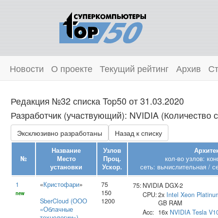
Новости
О проекте
Текущий рейтинг
Архив
Ст
Редакция №32 списка Top50 от 31.03.2020
Разработчик (участвующий): NVIDIA (Количество с
Эксклюзивно разработаны
Назад к списку
Название
Узлов
Архитек
№
Место
Проц.
кол-во узлов: ко
установки
Ускор.
сеть: вычислительная / с
1
«
Кристофари
»
75
75:
NVIDIA DGX-2
150
new
CPU:
2x
Intel
Xeon Platin
SberCloud (ООО
1200
GB RAM
«Облачные
Acc:
16x
NVIDIA
Tesla V1
технологии»)
,