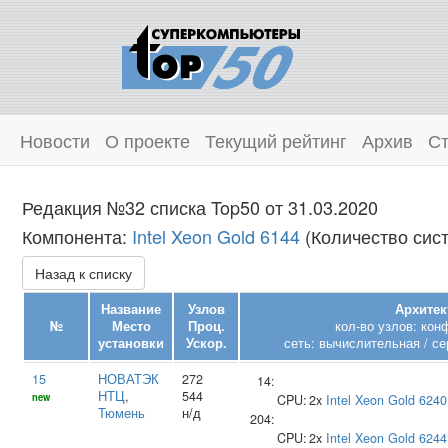
Новости
О проекте
Текущий рейтинг
Архив
Ст
Редакция №32 списка Top50 от 31.03.2020
Компонента:
Intel Xeon Gold 6144
(Количество сист
Назад к списку
Название
Узлов
Архитек
№
Место
Проц.
кол-во узлов: кон
установки
Ускор.
сеть: вычислительная / се
15
НОВАТЭК
272
14:
НТЦ
,
544
new
CPU:
2x
Intel
Xeon Gold 6240
Тюмень
н/д
204:
CPU:
2x
Intel
Xeon Gold 6244