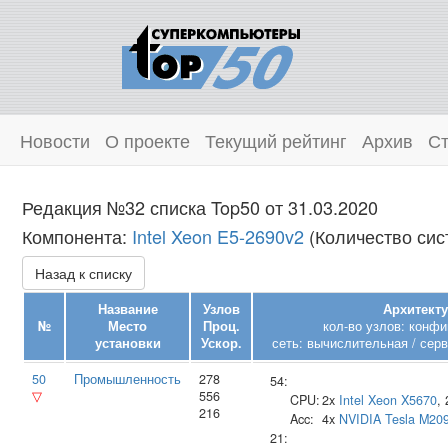
Новости
О проекте
Текущий рейтинг
Архив
Ст
Редакция №32 списка Top50 от 31.03.2020
Компонента:
Intel Xeon E5-2690v2
(Количество сист
Назад к списку
Название
Узлов
Архитекту
№
Место
Проц.
кол-во узлов: конфи
установки
Ускор.
сеть: вычислительная / серв
50
Промышленность
278
54:
▽
556
CPU:
2x
Intel
Xeon X5670
,
216
Acc:
4x
NVIDIA
Tesla M20
21: