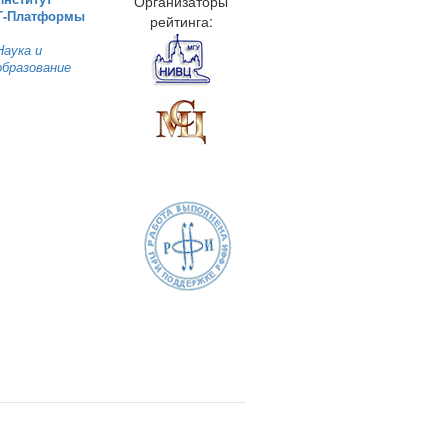
Организаторы
Т‑Платформы
рейтинга:
Наука и
образование