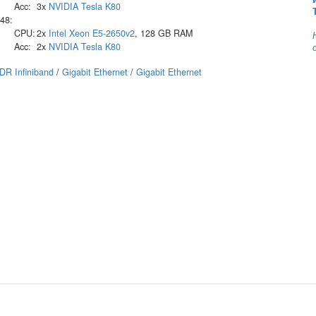
Acc:
3x
NVIDIA
Tesla K80
48:
CPU:
2x
Intel
Xeon E5-2650v2
, 128 GB RAM
Acc:
2x
NVIDIA
Tesla K80
DR Infiniband
/
Gigabit Ethernet
/
Gigabit Ethernet