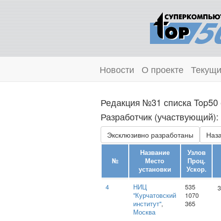
Новости
О проекте
Текущи
Редакция №31 списка Top50 
Разработчик (участвующий): 
Эксклюзивно разработаны
Наза
Название
Узлов
№
Место
Проц.
установки
Ускор.
4
НИЦ
535
3
"Курчатовский
1070
институт"
,
365
Москва