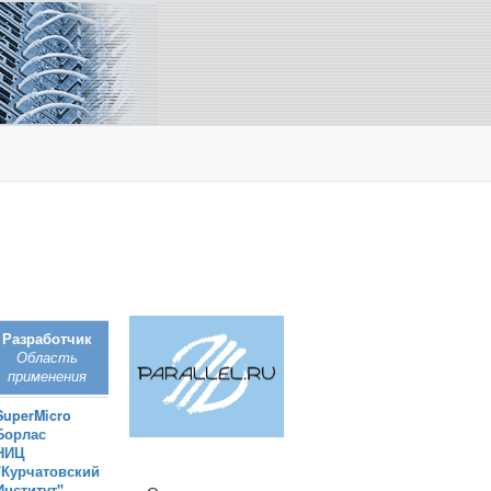
Разработчик
Область
применения
SuperMicro
Борлас
НИЦ
"Курчатовский
Институт"