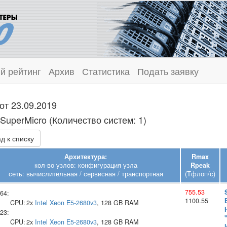
й рейтинг
Архив
Статистика
Подать заявку
от 23.09.2019
SuperMicro (Количество систем: 1)
д к списку
Архитектура:
Rmax
кол-во узлов: конфигурация узла
Rpeak
сеть: вычислительная / сервисная / транспортная
(Тфлоп/с)
755.53
64:
1100.55
CPU:
2x
Intel
Xeon E5-2680v3
, 128 GB RAM
23:
CPU:
2x
Intel
Xeon E5-2680v3
, 128 GB RAM