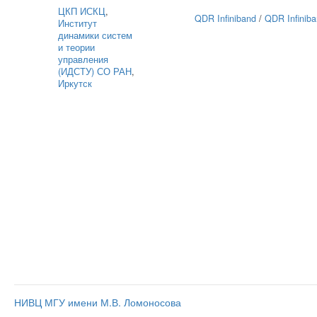
ЦКП ИСКЦ
,
QDR Infiniband
/
QDR Infinib
Институт
динамики систем
и теории
управления
(ИДСТУ) СО РАН
,
Иркутск
НИВЦ МГУ имени М.В. Ломоносова