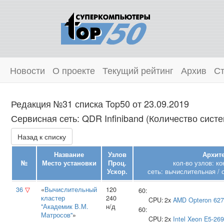
Новости
О проекте
Текущий рейтинг
Архив
Ст
Редакция №31 списка Top50 от 23.09.2019
Сервисная сеть: QDR Infiniband (Количество систе
Назад к списку
Название
Узлов
Архите
№
Место установки
Проц.
кол-во узлов: к
Ускор.
сеть: вычислительная / 
36
▽
«
Вычислительный
120
60:
кластер
240
CPU:
2x
AMD
Opteron 62
"Академик В.М.
н/д
60:
Матросов"
»
CPU:
2x
Intel
Xeon E5-26