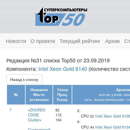
Новости
О проекте
Текущий рейтинг
Архив
Ст
Редакция №31 списка Top50 от 23.09.2019
Компонента:
Intel Xeon Gold 6140
(Количество сист
Назад к списку
Название
Узлов
Архите
№
Место
Проц.
кол-во узлов: ко
установки
Ускор.
сеть: вычислительная / с
7
«
ZHORES
82
2:
CDISE
172
CPU:
2x
Intel
Xeon Gold 613
Cluster
»
104
4:
CPU:
4x
Intel
Xeon Gold 613
Сколковский