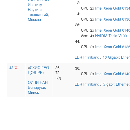
2:
Институт
CPU:
2x
Intel
Xeon Gold 613
Науки и
4:
Технологий
,
CPU:
2x
Intel
Xeon Gold 613
Москва
26:
CPU:
2x
Intel
Xeon Gold 614
Acc:
4x
NVIDIA
Tesla V100
44:
CPU:
2x
Intel
Xeon Gold 613
EDR Infiniband
/
10 Gigabit Ether
43
▽
«
СКИФ-ГЕО-
36
36:
ЦОД-РБ
»
72
CPU:
2x
Intel
Xeon Gold 614
н/д
ОИПИ НАН
EDR Infiniband
/
Gigabit Ethernet
Беларуси
,
Минск