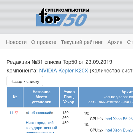
Новости
О проекте
Текущий рейтинг
Архив
Ст
Редакция №31 списка Top50 от 23.09.2019
Компонента:
NVIDIA Kepler K20X
(Количество сист
Назад к списку
Название
Узлов
Архит
№
Место
Проц.
кол-во узлов: к
установки
Ускор.
сеть: вычислительная / 
11
▽
«
Лобачевский
»
180
10:
360
CPU:
2x
Intel
Xeon E5-26
Нижегородский
450
10:
государственный
CPU:
2x
Intel
Xeon E5-26
университет им.