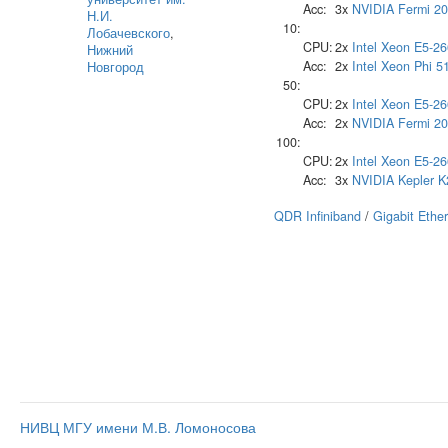
Acc:
3x
NVIDIA
Fermi 2
Н.И.
10:
Лобачевского
,
CPU:
2x
Intel
Xeon E5-26
Нижний
Acc:
2x
Intel
Xeon Phi 5
Новгород
50:
CPU:
2x
Intel
Xeon E5-26
Acc:
2x
NVIDIA
Fermi 2
100:
CPU:
2x
Intel
Xeon E5-26
Acc:
3x
NVIDIA
Kepler 
QDR Infiniband
/
Gigabit Ethe
НИВЦ МГУ имени М.В. Ломоносова