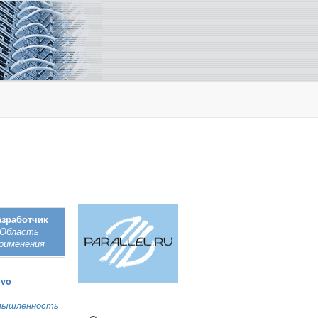
азработчик
Область
рименения
ovo
мышленность