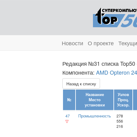
Новости
О проекте
Текущи
Редакция №31 списка Top50 
Компонента:
AMD Opteron 2
Назад к списку
Название
Узлов
№
Место
Проц.
установки
Ускор.
47
Промышленность
278
▽
556
216