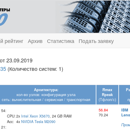
й рейтинг
Архив
Статистика
Подать заявку
от 23.09.2019
435
(Количество систем: 1)
Архитектура:
Rmax
Р
кол-во узлов: конфигурация узла
Rpeak
сеть: вычислительная / сервисная / транспортная
(Тфлоп/с)
п
56.84
IBM
54:
70.24
Len
CPU:
2x
Intel
Xeon X5670
, 24 GB RAM
Acc:
4x
NVIDIA
Tesla M2090
Про
21: