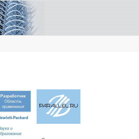
Разработчик
Область
применения
ewlett‑Packard
аука и
бразование