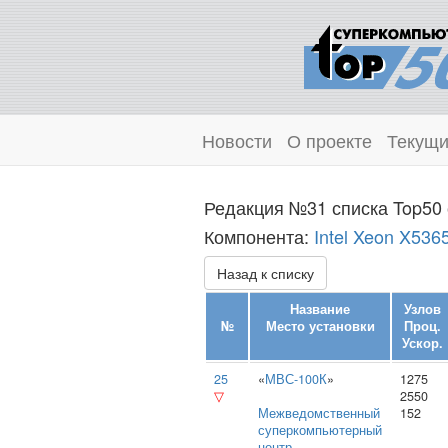
Новости
О проекте
Текущи
Редакция №31 списка Top50 
Компонента:
Intel Xeon X536
Назад к списку
Название
Узлов
№
Место установки
Проц.
Ускор.
25
«
МВС-100К
»
1275
▽
2550
Межведомственный
152
суперкомпьютерный
центр
,