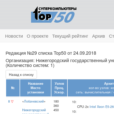
Новости
О проекте
Текущий рейтинг
Архив
Ст
Редакция №29 списка Top50 от 24.09.2018
Организация: Нижегородский государственный уни
(Количество систем: 1)
Назад к списку
Название
Узлов
Архит
№
Место
Проц.
кол-во узлов: к
установки
Ускор.
сеть: вычислительная / 
8
▽
«
Лобачевский
»
180
10:
360
CPU:
2x
Intel
Xeon E5-26
Нижегородский
450
10: