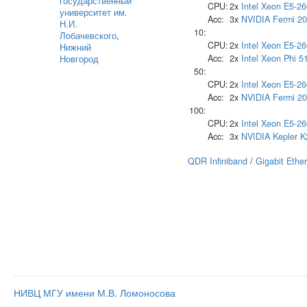
государственный
CPU:
2x
Intel
Xeon E5-26
университет им.
Acc:
3x
NVIDIA
Fermi 2
Н.И.
10:
Лобачевского
,
CPU:
2x
Intel
Xeon E5-26
Нижний
Acc:
2x
Intel
Xeon Phi 5
Новгород
50:
CPU:
2x
Intel
Xeon E5-26
Acc:
2x
NVIDIA
Fermi 2
100:
CPU:
2x
Intel
Xeon E5-26
Acc:
3x
NVIDIA
Kepler 
QDR Infiniband
/
Gigabit Ethe
НИВЦ МГУ имени М.В. Ломоносова